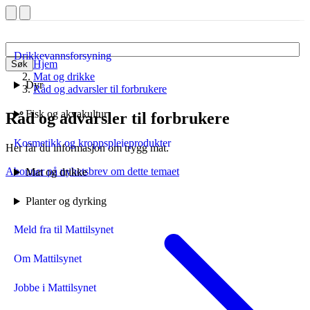
Drikkevannsforsyning
Hjem
Søk
Mat og drikke
Dyr
Råd og advarsler til forbrukere
Fisk og akvakultur
Råd og advarsler til forbrukere
Kosmetikk og kroppspleieprodukter
Her får du informasjon om trygg mat.
Abonner på nyhetsbrev om dette temaet
Mat og drikke
Planter og dyrking
Meld fra til Mattilsynet
Om Mattilsynet
Jobbe i Mattilsynet