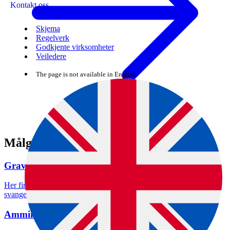
Kontakt oss
Skjema
Regelverk
Godkjente virksomheter
Veiledere
The page is not available in English.
Målgrupper
Gravide
Her finner du råd og veiledning om trygg mat og drikke under
svangerskapet.
Amming og spedbarn