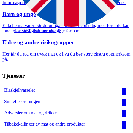
Informasjon om amming, mat og drikke til barn fra 0–12 måneder.
Barn og unge
Enkelte matvarer bør du unngå eller være forsiktig med fordi de kan
Go to English homepage
inneholde stoffer som er uheldige for barn.
Eldre og andre risikogrupper
Her får du råd om trygg mat og hva du bør være ekstra oppmerksom
på.
Tjenester
Blåskjellvarselet
Smilefjesordningen
Advarsler om mat og drikke
Tilbakekallinger av mat og andre produkter