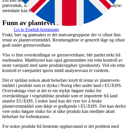
Ein kan ikkje utan vidare samanlikne resultata frå år til år da
prøveuttak, analyse­spekter og kvantifiserings­grensene for analyse­
metodane kan bli endra.
Funn av plantevernmiddel
Go to English homepage
Frukt, bær og grønsaker er dei matvare­gruppene der vi oftast finn
restar av plantevern­middel. Rest­mengdene er generelt låge og oftast
godt under grense­verdiane.
Viss vi finn overskridingar av grense­verdiane, blir partiet trekt frå
marknaden. Mattilsynet kan også gjennomføre ein retta kontroll av
neste vareparti med same produkt/opphav (produsent). Ved ein retta
kontroll er vare­partiet sperra inntil analyse­svara er vurderte.
Det er sjeldan nokon akutt helsefare knytt til restar av plantevern­
middel i produkt som er dyrka i Noreg eller andre land i EU/EØS.
Overvakinga viser at det er ein mykje høgare risiko for
overskridingar i vegetabilske produkt som er importerte frå land
utanfor EU/EØS. I nokre land kan det vere lov å bruke
plantevernmiddel som ikkje er godkjende i EU/EØS. Det kan derfor
vere noko høgare risiko for at slike produkt kan medføre akutt
helsefare for forbrukarane.
For nokre produkt frå bestemte opphavsland er det problem med