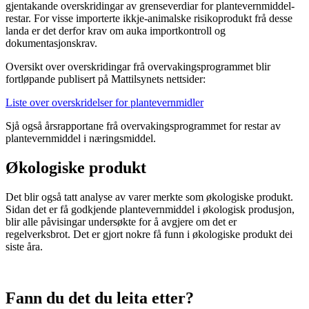
gjentakande overskridingar av grenseverdiar for plantevernmiddel­
restar. For visse importerte ikkje-animalske risiko­produkt frå desse
landa er det derfor krav om auka importkontroll og
dokumentasjonskrav.
Oversikt over overskridingar frå overvakings
programmet blir
fortløpande publisert på Mattilsynets nettsider:
Liste over overskridelser for plantevernmidler
Sjå også årsrapportane frå overvakings
programmet for restar av
plantevern
middel i næringsmiddel.
Økologiske produkt
Det blir også tatt analyse av varer merkte som økologiske produkt.
Sidan det er få godkjende plantevernmiddel i økologisk produsjon,
blir alle påvisingar undersøkte for å avgjere om det er
regelverksbrot. Det er gjort nokre få funn i økologiske produkt dei
siste åra.
Fann du det du leita etter?