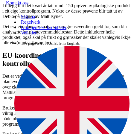
Kontakt oss
I tillegg blir det kvart år tatt rundt 150 prøver av økologiske produkt
i eit eige kontroll­program. Nokre av desse prøvene blir tatt ut av
Debio på vegner av Mattilsynet.
Skjema
Regelverk
Det er dei delane av matvara som grenseverdien gjeld for, som blir
Godkjente virksomheter
analyserte for plantevernmiddel­restar. Dette inkluderer heile
Veiledere
produktet, også skal på frukt og grønsaker der skalet vanlegvis ikkje
blir ete (unntak for nøtter).
The page is not available in English.
EU-koordinert og nasjonalt
kontrollprogram
Det er vedtatt eit fleirårig samordna kontrollprogram for restar av
plantevern­middel i EU/EØS-området. Formålet er å få ei oversikt
over eksponering av plantevern­middel i heile EU/EØS-området.
Mattilsynets overvakings­program består av dette EU-koordinerte
programmet og eit nasjonalt kontrollprogram.
Bruken av plantevern­middel kan variere frå år til år. Det er derfor
viktig å ha eit kontinuerleg overvakings­system og å følge med på
både ulike typar av plantevernmiddel og næringsmiddel. EU-
programmet omfattar også uttak av enkelte animalske produkt.