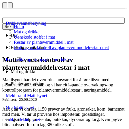
Drikkevannsforsyning
Heim
Søk
Mat og drikke
Dyr
Uønskede stoffer i mat
Restar av plantevernmiddel i mat
Fisk og akvakultur
Mattilsynets kontroll av plantevernmiddelrestar i mat
Mattilsynets kontroll av
Kosmetikk og kroppspleieprodukter
plantevernmiddelrestar i mat
Mat og drikke
Mattilsynet har det overordna ansvaret for å føre tilsyn med
Planter og dyrking
plantevernmiddel­restar, og vi har eit løpande overvakings- og
kontroll­program for plantevernmiddel­restar i nærings­middel.
Meld fra til Mattilsynet
Publisert
25.06.2026
Om Mattilsynet
Årleg tar vi om lag 1150 prøver av frukt, grønsaker, korn, barnemat
med meir. Vi tar ut prøvene hos importørar, grossistlager,
næringsmiddel­produsentar, butikkar, dyrkarar og torg. Kvar prøve
Jobbe i Mattilsynet
blir analysert for om lag 380 ulike stoff.