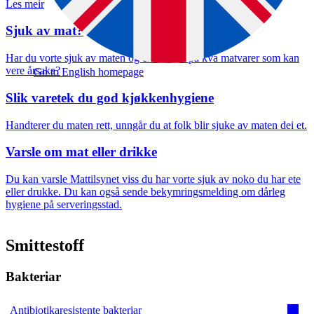
Les meir
Sjuk av mat?
Vel oppgåve
Har du vorte sjuk av maten og er usikker på kva matvarer som kan
vere årsaka?
Go to English homepage
Slik varetek du god kjøkkenhygiene
Handterer du maten rett, unngår du at folk blir sjuke av maten dei et.
Varsle om mat eller drikke
Du kan varsle Mattilsynet viss du har vorte sjuk av noko du har ete
eller drukke. Du kan også sende bekymringsmelding om dårleg
hygiene på serveringsstad.
Smittestoff
Bakteriar
Antibiotikaresistente bakteriar