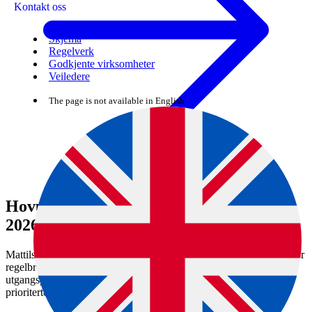
Kontakt oss
Skjema
Regelverk
Godkjente virksomheter
Veiledere
The page is not available in English.
Hovudprioriteringane for matområdet i
2026
Mattilsynet skal til kvar tid prioritere ressursane sine der sjansane for
regelbrot og konsekvensar av desse er størst. Med dette som
utgangspunkt vel Mattilsynet kvart år ut nokre område som blir
prioriterte, både rettleiingsarbeid og utøvande tilsyn.