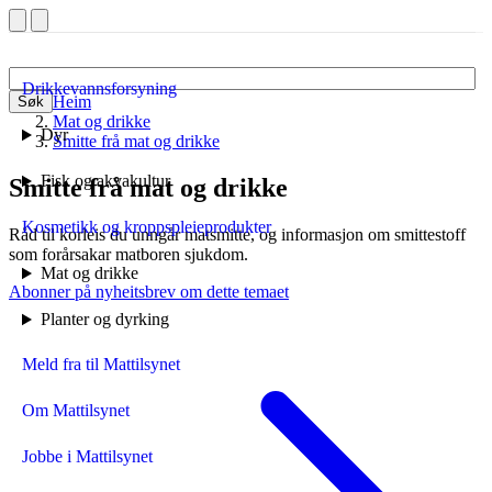
Drikkevannsforsyning
Heim
Søk
Mat og drikke
Dyr
Smitte frå mat og drikke
Fisk og akvakultur
Smitte frå mat og drikke
Kosmetikk og kroppspleieprodukter
Råd til korleis du unngår matsmitte, og informasjon om smittestoff
som forårsakar matboren sjukdom.
Mat og drikke
Abonner på nyheitsbrev om dette temaet
Planter og dyrking
Meld fra til Mattilsynet
Om Mattilsynet
Jobbe i Mattilsynet