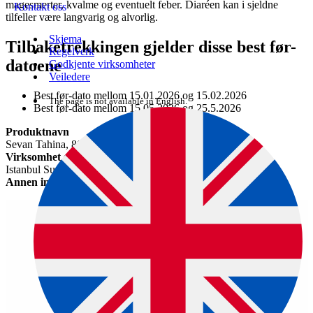
magesmerter, kvalme og eventuelt feber. Diaréen kan i sjeldne
Kontakt oss
tilfeller være langvarig og alvorlig.
Skjema
Tilbaketrekkingen gjelder disse best før-
Regelverk
datoene
Godkjente virksomheter
Veiledere
Best før-dato mellom 15.01.2026 og 15.02.2026
The page is not available in English.
Best før-dato mellom 15.05.2026 og 25.5.2026
Produktnavn
Sevan Tahina, 800 g
Virksomhet som kaller tilbake varen
Istanbul Supermarked AS
Annen informasjon