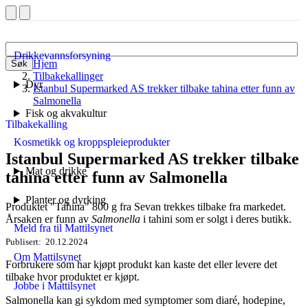
Drikkevannsforsyning
Hjem
Søk
Tilbakekallinger
Dyr
Istanbul Supermarked AS trekker tilbake tahina etter funn av
Salmonella
Fisk og akvakultur
Tilbakekalling
Kosmetikk og kroppspleieprodukter
Istanbul Supermarked AS trekker tilbake
Mat og drikke
tahina etter funn av Salmonella
Planter og dyrking
Produktet "Tahina" 800 g fra Sevan trekkes tilbake fra markedet.
Årsaken er funn av
Salmonella
i tahini som er solgt i deres butikk.
Meld fra til Mattilsynet
Publisert
20.12.2024
Om Mattilsynet
Forbrukere som har kjøpt produkt kan kaste det eller levere det
tilbake hvor produktet er kjøpt.
Jobbe i Mattilsynet
Salmonella kan gi sykdom med symptomer som diaré, hodepine,