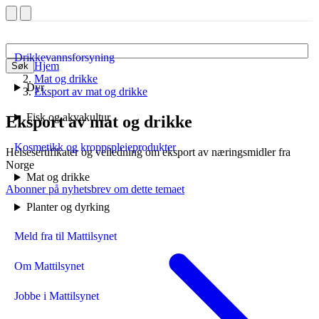
Drikkevannsforsyning
Hjem
Søk
Mat og drikke
Dyr
Eksport av mat og drikke
Fisk og akvakultur
Eksport av mat og drikke
Kosmetikk og kroppspleieprodukter
Helsesertifikater og veiledning om eksport av næringsmidler fra
Norge
Mat og drikke
Abonner på nyhetsbrev om dette temaet
Planter og dyrking
Meld fra til Mattilsynet
Om Mattilsynet
Jobbe i Mattilsynet