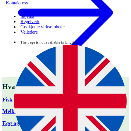
Kontakt oss
Skjema
Regelverk
Godkjente virksomheter
Veiledere
The page is not available in English.
Hva vil du eksportere?
Fisk og sjømat
Melk og meieriprodukter
Egg og eggprodukter