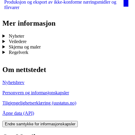
Produksjon og eksport av ikke-konforme næringsmidler og
fôrvarer
Mer informasjon
Nyheter
Veiledere
Skjema og maler
Regelverk
Om nettstedet
Nyhetsbrev
Personvern og informasjonskapsler
Tilgjengelighetserklæring (uustatus.no)
Åpne data (API)
Endre samtykke for informasjonskapsler