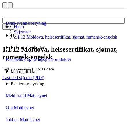
Drikkevannsforsyning
Hjem
Søk
Skjemaer
Dyr
1.1.12 Moldova, helsesertifikat, sjømat, rumensk-engelsk
Fisk og akvakultur
1.1.12 Moldova, helsesertifikat, sjømat,
rumensk-engelsk
Kosmetikk og kroppspleieprodukter
Faglig gjennomgått
15.08.2024
Mat og drikke
Last ned skjema (PDF)
Planter og dyrking
Meld fra til Mattilsynet
Om Mattilsynet
Jobbe i Mattilsynet