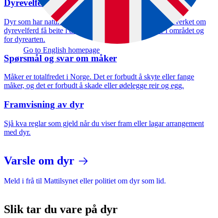
Dyrevelferd på beite
Dyr som har naturleg behov for å beite, skal ifølge regelverket om
dyrevelferd få beite i det som er normal beiteperiode i området og
for dyrearten.
Go to English homepage
Spørsmål og svar om måker
Måker er totalfredet i Norge. Det er forbudt å skyte eller fange
måker, og det er forbudt å skade eller ødelegge reir og egg.
Framvisning av dyr
Sjå kva reglar som gjeld når du viser fram eller lagar arrangement
med dyr.
Varsle om dyr
Meld i frå til Mattilsynet eller politiet om dyr som lid.
Slik tar du vare på dyr