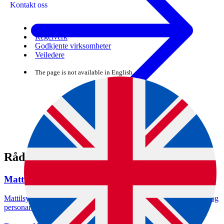
Kontakt oss
Skjema
Regelverk
Godkjente virksomheter
Veiledere
The page is not available in English.
Råd og rettleiing om dyrevelferd
Mattilsynet sitt arbeid med dyrevelferd
Mattilsynet utviklar regelverk, fører tilsyn og rettleier verksemder og
personar som eig dyr.