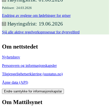
Publisert
24.03.2026
Endring av reglene om fødebinger for griser
Høyringsfrist
19.06.2026
Sjå alle aktive regelverksprosessar for dyrevelferd
Om nettstedet
Nyhetsbrev
Personvern og informasjonskapsler
Tilgjengelighetserklæring (uustatus.no)
Åpne data (API)
Endre samtykke for informasjonskapslar
Om Mattilsynet