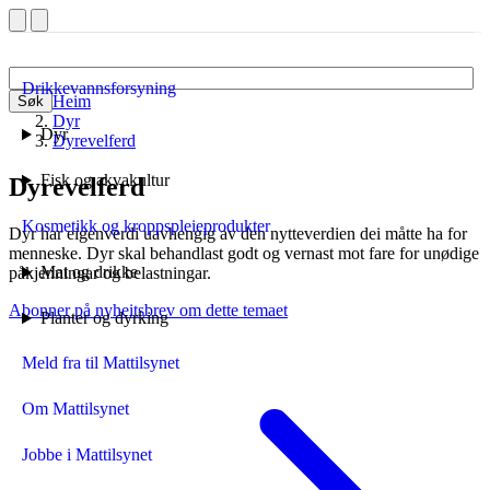
Drikkevannsforsyning
Heim
Søk
Dyr
Dyr
Dyrevelferd
Fisk og akvakultur
Dyrevelferd
Kosmetikk og kroppspleieprodukter
Dyr har eigenverdi uavhengig av den nytteverdien dei måtte ha for
menneske. Dyr skal behandlast godt og vernast mot fare for unødige
Mat og drikke
påkjenningar og belastningar.
Abonner på nyheitsbrev om dette temaet
Planter og dyrking
Meld fra til Mattilsynet
Om Mattilsynet
Jobbe i Mattilsynet