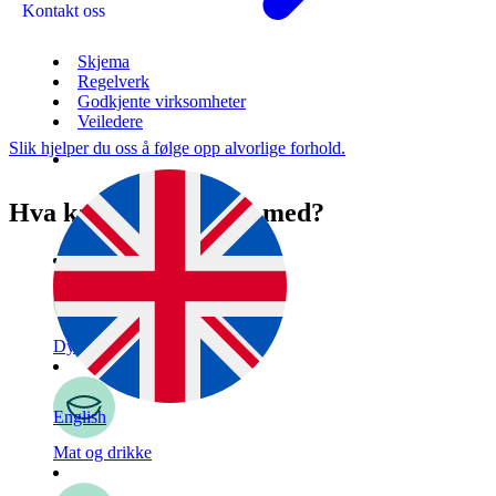
Kontakt oss
Skjema
Regelverk
Godkjente virksomheter
Veiledere
Slik hjelper du oss å følge opp alvorlige forhold.
Hva kan vi hjelpe deg med?
Dyr
English
Mat og drikke