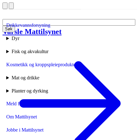
Drikkevannsforsyning
Søk
Varsle Mattilsynet
Forside
Dyr
Fisk og akvakultur
Kosmetikk og kroppspleieprodukter
Mat og drikke
Planter og dyrking
Meld fra til Mattilsynet
Om Mattilsynet
Jobbe i Mattilsynet