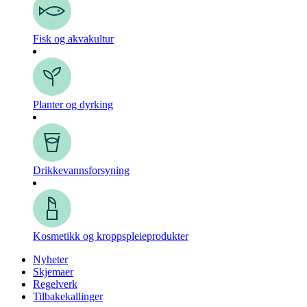
Fisk og akvakultur
Planter og dyrking
Drikkevanns­forsyning
Kosmetikk og kroppspleie­produkter
Nyheter
Skjemaer
Regelverk
Tilbakekallinger