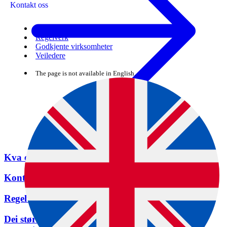
Kontakt oss
Skjema
Regelverk
Godkjente virksomheter
Veiledere
The page is not available in English.
Kva er økologisk landbruk?
Vel oppgåve
Kontroll av økologiske verksemder
Regelverksutvalet for økologisk produksjon
Dei største endringane i det nyaste