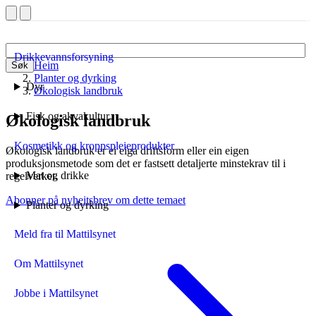
Drikkevannsforsyning
Heim
Søk
Planter og dyrking
Dyr
Økologisk landbruk
Fisk og akvakultur
Økologisk landbruk
Kosmetikk og kroppspleieprodukter
Økologisk landbruk er ei eiga driftsform eller ein eigen
produksjonsmetode som det er fastsett detaljerte minstekrav til i
Mat og drikke
regelverket.
Abonner på nyheitsbrev om dette temaet
Planter og dyrking
Meld fra til Mattilsynet
Om Mattilsynet
Jobbe i Mattilsynet