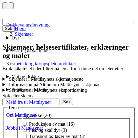
Drikkevannsforsyning
Hjem
Søk
Skjemaer
Dyr
Skjemaer, helsesertifikater, erklæringer
Fisk og akvakultur
og maler
Kosmetikk og kroppspleieprodukter
Bruk søkefeltet eller filtrer på tema for å finne det du leter etter.
Mat og drikke
Skjemaer i Mattilsynets skjematjeneste
Informasjon på Altinn om Mattilsynets skjemaer
Planter og dyrking
Sertifikater i Mattilsynets eksportløsning
Søk etter skjema
Søk
Meld fra til Mattilsynet
Tema
Om Mattilsynet
Mat og drikke (20)
Tema i mat og drikke
Produksjon av mat (16)
Jobbe i Mattilsynet
Fisk og skalldyr (3)
Transport og lager av mat (3)