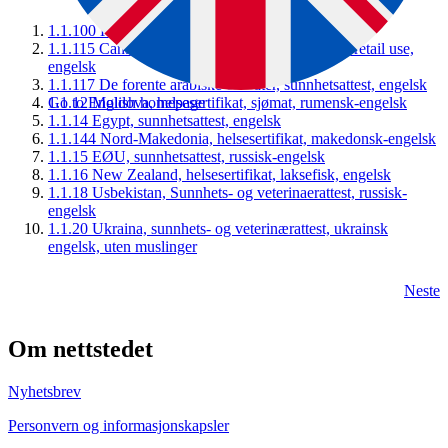
1.1.100 Kina, sunnhetsattest, kinesisk-engelsk
1.1.115 Canada, helsesertifikat, Food Service or retail use,
engelsk
1.1.117 De forente arabiske emirater, sunnhetsattest, engelsk
Go to English homepage
1.1.12 Moldova, helsesertifikat, sjømat, rumensk-engelsk
1.1.14 Egypt, sunnhetsattest, engelsk
1.1.144 Nord-Makedonia, helsesertifikat, makedonsk-engelsk
1.1.15 EØU, sunnhetsattest, russisk-engelsk
1.1.16 New Zealand, helsesertifikat, laksefisk, engelsk
1.1.18 Usbekistan, Sunnhets- og veterinaerattest, russisk-
engelsk
1.1.20 Ukraina, sunnhets- og veterinærattest, ukrainsk
engelsk, uten muslinger
Neste
Om nettstedet
Nyhetsbrev
Personvern og informasjonskapsler