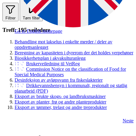
Filtrer
Tøm filter
Treff: 195 veiledere
Go to English homepage
Behandling mot lakselus i enkelte merder / deler av
oppdrettsanlegget
Beregning av kapasiteten i dyrerom der det holdes verpehøner
Biosikkerhetsplan i akvakulturanlegg
Brukerveiledning til VetReg
Commission Notice on the classification of Food for
Special Medical Purposes
Desinfeksjon av avløpsvann fra fiskeslakterier
Drikkevannshensyn i kommunalt, regionalt og statlig
planarbeid (PDF)
Eksport av brukte skogs- og landbruksmaskiner
Eksport av planter, frø og andre planteprodukter
Eksport av tømmer, trelast og andre treprodukter
Neste