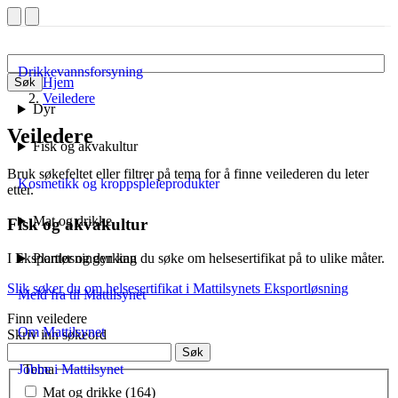
Drikkevannsforsyning
Hjem
Søk
Veiledere
Dyr
Veiledere
Fisk og akvakultur
Bruk søkefeltet eller filtrer på tema for å finne veilederen du leter
Kosmetikk og kroppspleieprodukter
etter.
Mat og drikke
Fisk og akvakultur
Planter og dyrking
I Eksportløsningen kan du søke om helsesertifikat på to ulike måter.
Slik søker du om helsesertifikat i Mattilsynets Eksportløsning
Meld fra til Mattilsynet
Finn veiledere
Om Mattilsynet
Skriv inn søkeord
Søk
Jobbe i Mattilsynet
Tema
Mat og drikke (164)