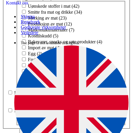
Kontakt oss
Tema i mat og drikke
Uønskede stoffer i mat (42)
Smitte fra mat og drikke (34)
Skjema
Merking av mat (23)
Regelverk
Produksjon av mat (12)
Godkjente virksomheter
Matkontaktmaterialer (7)
Veiledere
Kosttilskudd (5)
Bakevarer, snacks og søte produkter (4)
The page is not available in English.
Import av mat (4)
Egg (2)
Frukt, bær og grønnsaker (2)
Melk og melkeprodukter (2)
Fisk og skalldyr (1)
Fjørfe og kjøtt (1)
Næringsmidler til særskilte grupper (1)
Dyr (1)
Tema i dyr
Kjæledyr (1)
Planter og dyrking (1)
Tema i planter og dyrking
Plantevern (1)