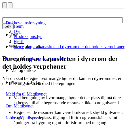
Drikkevannsforsyning
Heim
Søk
Dyr
Dyr
Produksjonsdyr
Fjørfe
Fisk og akvakultur
Beregning av kapasiteten i dyrerom der det holdes verpehøner
Beregning av kapasiteten i dyrerom der
Kosmetikk og kroppspleieprodukter
det holdes verpehøner
Mat og drikke
Når du skal beregne hvor mange høner du kan ha i dyrerommet, er
Planter og dyrking
det flere ting du må ta med i beregningen.
Meld fra til Mattilsynet
Ved beregning av hvor mange høner det er plass til, må dere
ta hensyn til alle begrensende ressurser, ikke bare gulvareal.
Om Mattilsynet
Begrensende ressurser kan være bruksareal, strødd gulvareal,
vagleplass, redeplass, tilgang til fôrtro og vannskåler, samt
Jobbe i Mattilsynet
åpninger fra bygning og ut i driftsform med utegang.