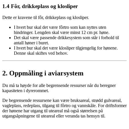
1.4
Fôr, drikkeplass og klosliper
Dette er kravene til fôr, drikkeplass og klosliper.
I hvert bur skal det være fôrtro som kan nyttes uten
hindringer. Lengden skal være minst 12 cm pr. høne.
Det skal være passende drikkesystem som står i forhold til
antall høner i buret.
I hvert bur skal det være klosliper tilgjengelig for hønene.
Denne skal skiftes ved behov.
2.
Oppmåling i aviarsystem
Du må ta høyde for alle begrensende ressurser når du beregner
kapasiteten i dyrerommet.
De begrensende ressursene kan være bruksareal, strødd gulvareal,
vagleplass, redeplass, tilgang til fôrtro og vannskåle. For driftsformer
der hønene har utgang til uteareal må også størrelsen på
utgangsåpningene til uteareal eller veranda tas hensyn til.