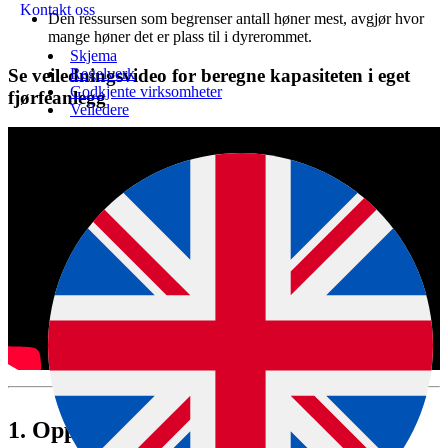
Kontakt oss
Den ressursen som begrenser antall høner mest, avgjør hvor
mange høner det er plass til i dyrerommet.
Skjema
Se veiledningsvideo for beregne kapasiteten i eget
Regelverk
Godkjente virksomheter
fjørfeanlegg
Veiledere
The page is not available in English.
1.
Oppmåling i miljøbur