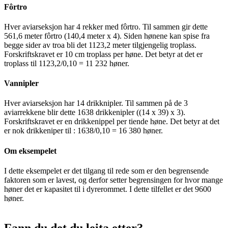
Fôrtro
Hver aviarseksjon har 4 rekker med fôrtro. Til sammen gir dette
561,6 meter fôrtro (140,4 meter x 4). Siden hønene kan spise fra
begge sider av troa bli det 1123,2 meter tilgjengelig troplass.
Forskriftskravet er 10 cm troplass per høne. Det betyr at det er
troplass til 1123,2/0,10 = 11 232 høner.
Vannipler
Hver aviarseksjon har 14 drikknipler. Til sammen på de 3
aviarrekkene blir dette 1638 drikkenipler ((14 x 39) x 3).
Forskriftskravet er en drikkenippel per tiende høne. Det betyr at det
er nok drikkeniper til : 1638/0,10 = 16 380 høner.
Om eksempelet
I dette eksempelet er det tilgang til rede som er den begrensende
faktoren som er lavest, og derfor setter begrensingen for hvor mange
høner det er kapasitet til i dyrerommet. I dette tilfellet er det 9600
høner.
Fann du det du leita etter?