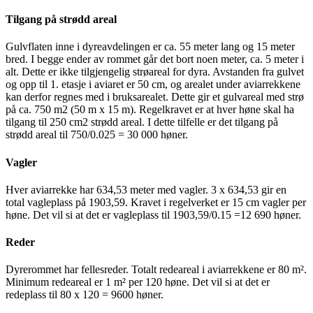
Tilgang på strødd areal
Gulvflaten inne i dyreavdelingen er ca. 55 meter lang og 15 meter
bred. I begge ender av rommet går det bort noen meter, ca. 5 meter i
alt. Dette er ikke tilgjengelig strøareal for dyra. Avstanden fra gulvet
og opp til 1. etasje i aviaret er 50 cm, og arealet under aviarrekkene
kan derfor regnes med i bruksarealet. Dette gir et gulvareal med strø
på ca. 750 m2 (50 m x 15 m). Regelkravet er at hver høne skal ha
tilgang til 250 cm2 strødd areal. I dette tilfelle er det tilgang på
strødd areal til 750/0.025 = 30 000 høner.
Vagler
Hver aviarrekke har 634,53 meter med vagler. 3 x 634,53 gir en
total vagleplass på 1903,59. Kravet i regelverket er 15 cm vagler per
høne. Det vil si at det er vagleplass til 1903,59/0.15 =12 690 høner.
Reder
Dyrerommet har fellesreder. Totalt redeareal i aviarrekkene er 80 m².
Minimum redeareal er 1 m² per 120 høne. Det vil si at det er
redeplass til 80 x 120 = 9600 høner.