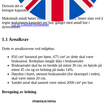
Dersom det er flere bygninger og dyrerom med høner, må du
beregne kapasiteten for hvert dyrerom.
Maksimalt antall høner man kan ha i dyrerommet, finner man ved å
regne maksimum kapasitet per bur, ganget med antall bur i
Go to English homepage
dyrerommet.
1.1
Arealkrav
Dette er arealkravene ved miljøbur.
850 cm² burareal per høne, 675 cm² av dette skal være
bruksareal. Redeplass inngår ikke i bruksarealet.
Bruksarealet skal ha en bredde på minst 30 cm, en høyde på
minst 45 cm og en helning på maks 14%.
Høyden i buret, utenom bruksarealet (for eksempel i redet),
skal være minst 20 cm.
Samlet areal skal uansett være minst 2000 cm² per bur.
Beregning av helning