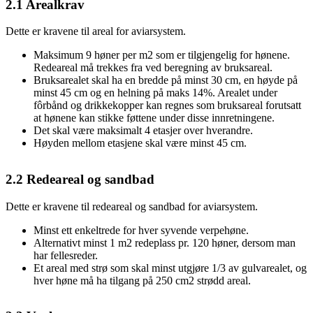
2.1
Arealkrav
Dette er kravene til areal for aviarsystem.
Maksimum 9 høner per m2 som er tilgjengelig for hønene.
Redeareal må trekkes fra ved beregning av bruksareal.
Bruksarealet skal ha en bredde på minst 30 cm, en høyde på
minst 45 cm og en helning på maks 14%. Arealet under
fôrbånd og drikkekopper kan regnes som bruksareal forutsatt
at hønene kan stikke føttene under disse innretningene.
Det skal være maksimalt 4 etasjer over hverandre.
Høyden mellom etasjene skal være minst 45 cm.
2.2
Redeareal og sandbad
Dette er kravene til redeareal og sandbad for aviarsystem.
Minst ett enkeltrede for hver syvende verpehøne.
Alternativt minst 1 m2 redeplass pr. 120 høner, dersom man
har fellesreder.
Et areal med strø som skal minst utgjøre 1/3 av gulvarealet, og
hver høne må ha tilgang på 250 cm2 strødd areal.