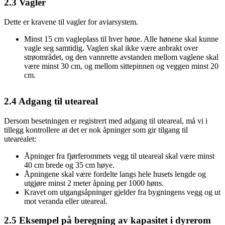
2.3
Vagler
Dette er kravene til vagler for aviarsystem.
Minst 15 cm vagleplass til hver høne. Alle hønene skal kunne
vagle seg samtidig. Vaglen skal ikke være anbrakt over
strøområdet, og den vannrette avstanden mellom vaglene skal
være minst 30 cm, og mellom sittepinnen og veggen minst 20
cm.
2.4
Adgang til uteareal
Dersom besetningen er registrert med adgang til uteareal, må vi i
tillegg kontrollere at det er nok åpninger som gir tilgang til
utearealet:
Åpninger fra fjørferommets vegg til uteareal skal være minst
40 cm brede og 35 cm høye.
Åpningene skal være fordelte langs hele husets lengde og
utgjøre minst 2 meter åpning per 1000 høns.
Kravet om utgangsåpninger gjelder fra bygningens vegg og ut
mot veranda eller uteareal.
2.5
Eksempel på beregning av kapasitet i dyrerom