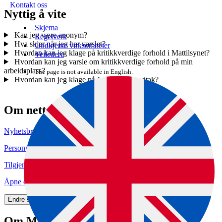
Kontakt oss
Nyttig å vite
Skjema
Kan jeg være anonym?
Regelverk
Hva skjer når jeg har varslet?
Godkjente virksomheter
Hvordan kan jeg klage på kritikkverdige forhold i Mattilsynet?
Veiledere
Hvordan kan jeg varsle om kritikkverdige forhold på min
arbeidsplass?
The page is not available in English.
Hvordan kan jeg klage på forvaltningsvedtak?
Om nettstedet
Nyhetsbrev
Personvern og informasjonskapsler
Tilgjengelighetserklæring (uustatus.no)
Åpne data (API)
Endre samtykke for informasjonskapsler
Om Mattilsynet