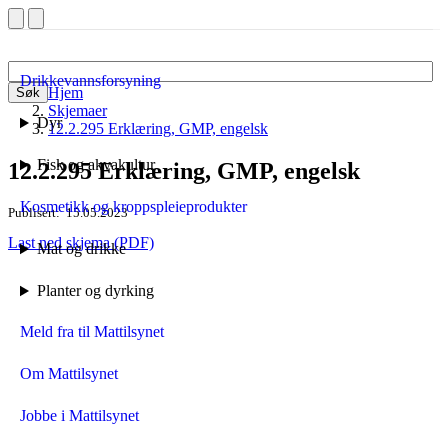
Drikkevannsforsyning
Hjem
Søk
Skjemaer
Dyr
12.2.295 Erklæring, GMP, engelsk
Fisk og akvakultur
12.2.295 Erklæring, GMP, engelsk
Kosmetikk og kroppspleieprodukter
Publisert
15.05.2023
Last ned skjema (PDF)
Mat og drikke
Planter og dyrking
Meld fra til Mattilsynet
Om Mattilsynet
Jobbe i Mattilsynet