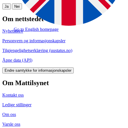
Ja
Nei
Om nettstedet
Go to English homepage
Nyhetsbrev
Personvern og informasjonskapsler
Tilgjengelighetserklæring (uustatus.no)
Åpne data (API)
Endre samtykke for informasjonskapsler
Om Mattilsynet
Kontakt oss
Ledige stillinger
Om oss
Varsle oss