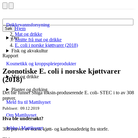
Drikkevannsforsyning
Hjem
Søk
Mat og drikke
Dyr
Smitte frå mat og drikke
E. coli i norske kjøttvarer (2018)
Fisk og akvakultur
Rapport
Kosmetikk og kroppspleieprodukter
Zoonotiske E. coli i norske kjøttvarer
Mat og drikke
(2018)
Planter og dyrking
Det ble funnet Shiga toksin-produserende E. coli- STEC i to av 308
prøver.
Meld fra til Mattilsynet
Publisert
09.12.2019
Om Mattilsynet
Hva ble undersøkt?
Jobbe i Mattilsynet
308 prøver av norsk kjøtt- og karbonadedeig fra storfe.