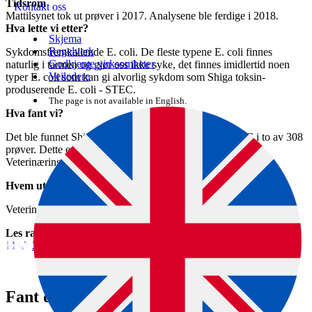
Tidsrom
Kontakt oss
Mattilsynet tok ut prøver i 2017. Analysene ble ferdige i 2018.
Hva lette vi etter?
Skjema
Regelverk
Sykdomsfremkallende E. coli. De fleste typene E. coli finnes
Godkjente virksomheter
naturlig i tarmen og gjør oss ikke syke, det finnes imidlertid noen
Veiledere
typer E. coli som kan gi alvorlig sykdom som Shiga toksin-
produserende E. coli - STEC.
The page is not available in English.
Hva fant vi?
Det ble funnet Shiga toksin-produserende E. coli- STEC i to av 308
prøver. Dette er et godt resultat. Rapporten kan lese på
Veterinærinstituttets nettsider
Hvem utførte oppdraget?
Veterinærinstituttet.
Les rapporten
2019_OK_Patogene E. coli norsk kjøtt_Rapport_2018
Fant du det du lette etter?