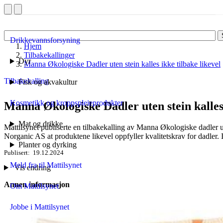
Drikkevannsforsyning
Hjem
Tilbakekallinger
Dyr
Manna Økologiske Dadler uten stein kalles ikke tilbake likevel
Tilbakekalling
Fisk og akvakultur
Kosmetikk og kroppspleieprodukter
Manna Økologiske Dadler uten stein kalles 
Mat og drikke
Mattilsynet publiserte en tilbakekalling av Manna Økologiske dadler ut
Norganic AS at produktene likevel oppfyller kvalitetskrav for dadler.
Planter og dyrking
Publisert
19.12.2024
Meld fra til Mattilsynet
Vis endring
Annen informasjon
Om Mattilsynet
Jobbe i Mattilsynet