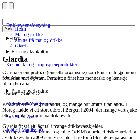
Drikkevannsforsyning
Heim
Søk
Mat og drikke
Dyr
Smitte frå mat og drikke
Giardia
Fisk og akvakultur
Giardia
Kosmetikk og kroppspleieprodukter
Giardia er ein protozo (eincella organisme) som kan smitte gjennom
Mat og drikke
forureina mat og vatn. Parasitten finst hos menneske og kanskje
ulike dyreartar.
Planter og dyrking
Publisert
28.06.2022
Meld fra til Mattilsynet
Parasitten er vanleg i utlandet, og mange blir smitta utanlands. I
Noreg hadde vi eit stort utbrot i Bergen i 2004, der mange vart sjuke
etter inntak av forureina drikkevatn.
Om Mattilsynet
Giardia finst i eit lågt tal i mange drikkevasskjelder.
Jobbe i Mattilsynet
Vitskapskomiteen for mat og miljø (VKM) gjorde ei risikovurdering
av drikkevatn i 2009 som viser liten fare for å bli sjuk av parasittar