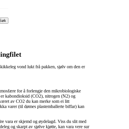
Søk
ingfilet
skikkeleg vond lukt frå pakken, sjølv om den er
 atmosfære for å forlengje den mikrobiologiske
a er kabondioksid (CO2), nitrogen (N2) og
været av CO2 du kan merke som ei litt
a varer (til dømes plastemballerte biffar) kan
dre vara er skjemd og øydelagd. Viss du slit med
ydeleg og skarpt av sjølve kjøtte, kan vara vere sur