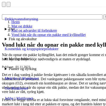
Drikkevannsforsyning
Heim
Mat og drikke
Dyr
Råd og advarsler til forbrukere
Vond lukt når du opnar ein pakke med kyllingfilet
Fisk og akvakultur
Vond lukt når du opnar ein pakke med kyll
Kosmetikk og kroppspleieprodukter
Når du opnar ein pakke kyllingfilet, kan det enkelt gonger komme ei 
Mat og drikke
heilt ny. Det betyr ikkje nødvendigvis at maten er øydelagd.
Publisert
01.11.2023
Planter og dyrking
Det er i dag vanleg å pakke ferske kjøttvarer i ein såkalla kontrollert
Meld fra til Mattilsynet
haldbarheita av produkta. Dei vanlegaste pakkegassane som blir nytt
oksygen (O2), eventuelt ein kombinasjon av desse. Det er særleg nær
ubehageleg lukt når du opnar ein slik pakke, medan det for vakuumpakk
Om Mattilsynet
vere lukt av rått, syrleg kjøtt.
Jobbe i Mattilsynet
Felles for begge tilfella er at lukta skal forsvinne omgåande, med min
markert lukt i lang tid etter at pakken er opna, og det framleis lukter t