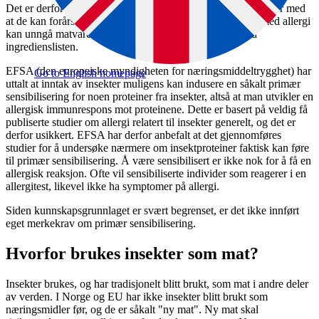
Det er derfor pålagt å merke matvarer som inneholder insekter med
at de kan forårsake allergiske reaksjoner, slik at personer med allergi
kan unngå matvaren. Denne merkingen skal stå like ved
ingredienslisten.
EFSA (den europeiske myndigheten for næringsmiddeltrygghet) har
Go to English homepage
uttalt at inntak av insekter muligens kan indusere en såkalt primær
sensibilisering for noen proteiner fra insekter, altså at man utvikler en
allergisk immunrespons mot proteinene. Dette er basert på veldig få
publiserte studier om allergi relatert til insekter generelt, og det er
derfor usikkert. EFSA har derfor anbefalt at det gjennomføres
studier for å undersøke nærmere om insektproteiner faktisk kan føre
til primær sensibilisering. Å være sensibilisert er ikke nok for å få en
allergisk reaksjon. Ofte vil sensibiliserte individer som reagerer i en
allergitest, likevel ikke ha symptomer på allergi.
Siden kunnskapsgrunnlaget er svært begrenset, er det ikke innført
eget merkekrav om primær sensibilisering.
Hvorfor brukes insekter som mat?
Insekter brukes, og har tradisjonelt blitt brukt, som mat i andre deler
av verden. I Norge og EU har ikke insekter blitt brukt som
næringsmidler før, og de er såkalt "ny mat". Ny mat skal