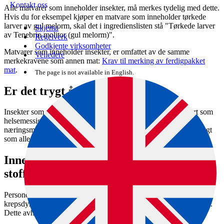
Kontakt oss
Alle matvarer som inneholder insekter, må merkes tydelig med dette.
Hvis du for eksempel kjøper en matvare som inneholder tørkede
larver av gul melorm, skal det i ingredienslisten stå "Tørkede larver
Skjema
av Tenebrio molitor (gul melorm)".
Regelverk
Godkjente virksomheter
Matvarer som inneholder insekter, er omfattet av de samme
Veiledere
merkekravene som annen mat:
Krav til merking av ferdigpakket
mat
.
The page is not available in English.
Er det trygt å spise insekter?
Insekter som skal brukes til mat, må være godkjent og vurdert som
helsemessig trygge av den europeiske myndigheten for
næringsmiddeltrygghet (EFSA). Insekter i mat skal være like trygt
som alle andre matvarer.
Inneholder insekter allergifremkallende
stoffer?
Personer som er allergiske mot for eksempel husstøvmidd eller
krepsdyr, kan få en allergisk kryss-reaksjon ved inntak av insekter.
Dette avhenger av hvilket insekt det er snakk om.