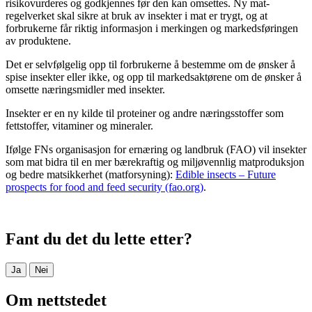
risikovurderes og godkjennes før den kan omsettes. Ny mat-
regelverket skal sikre at bruk av insekter i mat er trygt, og at
forbrukerne får riktig informasjon i merkingen og markedsføringen
av produktene.
Det er selvfølgelig opp til forbrukerne å bestemme om de ønsker å
spise insekter eller ikke, og opp til markedsaktørene om de ønsker å
omsette næringsmidler med insekter.
Insekter er en ny kilde til proteiner og andre næringsstoffer som
fettstoffer, vitaminer og mineraler.
Ifølge FNs organisasjon for ernæring og landbruk (FAO) vil insekter
som mat bidra til en mer bærekraftig og miljøvennlig matproduksjon
og bedre matsikkerhet (matforsyning):
Edible insects – Future
prospects for food and feed security (fao.org)
.
Fant du det du lette etter?
Ja
Nei
Om nettstedet