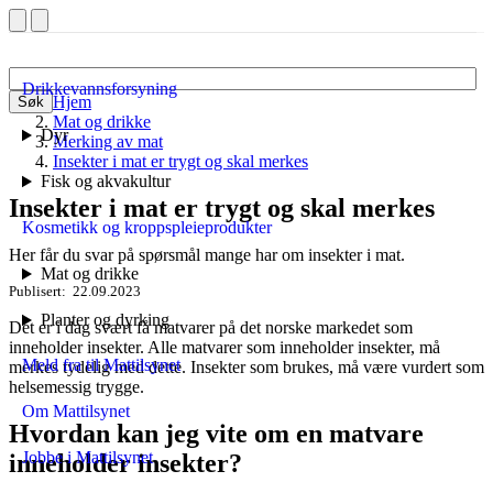
Drikkevannsforsyning
Hjem
Søk
Mat og drikke
Dyr
Merking av mat
Insekter i mat er trygt og skal merkes
Fisk og akvakultur
Insekter i mat er trygt og skal merkes
Kosmetikk og kroppspleieprodukter
Her får du svar på spørsmål mange har om insekter i mat.
Mat og drikke
Publisert
22.09.2023
Planter og dyrking
Det er i dag svært få matvarer på det norske markedet som
inneholder insekter. Alle matvarer som inneholder insekter, må
Meld fra til Mattilsynet
merkes tydelig med dette. Insekter som brukes, må være vurdert som
helsemessig trygge.
Om Mattilsynet
Hvordan kan jeg vite om en matvare
Jobbe i Mattilsynet
inneholder insekter?