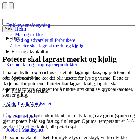
Drikkevannsforsyning
Heim
Søk
Mat og drikke
Dyr
Råd og advarsler til forbrukere
Poteter skal lagrast mørkt og kjølig
Fisk og akvakultur
Poteter skal lagrast mørkt og kjølig
Kosmetikk og kroppspleieprodukter
I mange hytter og feriehus er det lite lagringsplass, og potetene blir
Mat og drikke
ofte oppbevarte ute kor dei blir utsette for lys og varme. Dette er
ikkje bra for potetene. Poteter bør lagrast kjølig, og dei skal
skjermast for lys og støyt for å hindre utvikling av glykoalkaloider,
Planter og dyrking
som er giftig.
Meld fra til Mattilsynet
Publisert
27.06.2023
Låg temperatur forseinkar blant anna utviklinga av groar (spirer) og
Om Mattilsynet
gjer at poteta held seg fast og fin lenger. Optimal temperatur er 5–6
gradar. Er det for kaldt, blir poteta søt.
Jobbe i Mattilsynet
Dersom poteta blir utsett for mykje lys eller støyt, vil ho utvikle