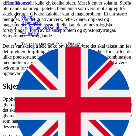
giftstoff som blir kalla glykoalkaloider. Mest kjent er solanin. Stoffa
Kontakt oss
blir danna naturleg i poteter, blant anna som vern mot angrep frå
skadegjerarar. Glykoalkaloider kan gi mageproblem. Et ein større
Skjema
mengder, kan det gi hovudverk, feber, diaré, oppkast og
Regelverk
magesmerter. I alvorlegaste tilfelle kan det gi nevrologiske
Godkjente virksomheter
forstyrringar i form av balanseproblem og synsforstyrringar.
Veiledere
Symptoma er forbigåande.
The page is not available in English.
Det er vanskeleg å seie noko om kor låg dose det skal takast inn før
det førekjem forgifting. Menneske har ulik sensibilitet for stoffet, dei
ulike potetsortane har ulikt innhald, og ein trur også at kombinasjon
med andre matvarer har innverknad. Det er ingen grunn til å vere
bekymra for glykoalkaloidforgiftning så lenge potetene blir
oppbevart mørkt og kjølig og dei grøne potetene blir kasserte.
Skjer bort eller skrell
Oppbevarer du poteta kjølig og mørkt, reduserer du danninga av
glykoalkaloider. Dersom poteta har fått ein skade, bør du skjere bort
det skadde området med at par millimeters margin. Det er mest
glykoalkaloider i skalet og rett under, så det er bra å skrelle potetene
som har vore utsette for mykje lys. Ved råskrelling forsvinn likevel
dessverre også ein del nyttige stoff, f.eks vitamin.