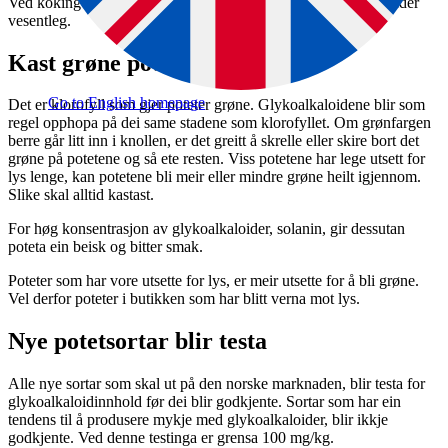
Ved koking av potetene blir innhaldet redusert av glykoalkaloider
vesentleg.
Kast grøne poteter
Go to English homepage
Det er klorofyll som gjer poteter grøne. Glykoalkaloidene blir som
regel opphopa på dei same stadene som klorofyllet. Om grønfargen
berre går litt inn i knollen, er det greitt å skrelle eller skire bort det
grøne på potetene og så ete resten. Viss potetene har lege utsett for
lys lenge, kan potetene bli meir eller mindre grøne heilt igjennom.
Slike skal alltid kastast.
For høg konsentrasjon av glykoalkaloider, solanin, gir dessutan
poteta ein beisk og bitter smak.
Poteter som har vore utsette for lys, er meir utsette for å bli grøne.
Vel derfor poteter i butikken som har blitt verna mot lys.
Nye potetsortar blir testa
Alle nye sortar som skal ut på den norske marknaden, blir testa for
glykoalkaloidinnhold før dei blir godkjente. Sortar som har ein
tendens til å produsere mykje med glykoalkaloider, blir ikkje
godkjente. Ved denne testinga er grensa 100 mg/kg.