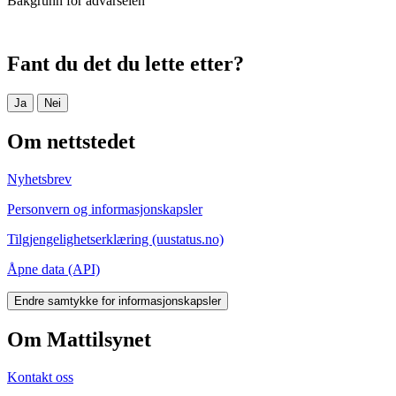
Bakgrunn for advarselen
Fant du det du lette etter?
Ja
Nei
Om nettstedet
Nyhetsbrev
Personvern og informasjonskapsler
Tilgjengelighetserklæring (uustatus.no)
Åpne data (API)
Endre samtykke for informasjonskapsler
Om Mattilsynet
Kontakt oss