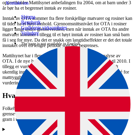
opprettholder Mattilsynet anbefalingen fra 2004, om at barn under 3
Kontakt oss
år bør ha et begrenset inntak av rosiner.
Skjema
Inntak av OTA kommer fra flere forskjellige matvarer og rosiner kan
Regelverk
til tider ha et høyt innhold. Gjennomsnittsnivået for OTA i rosiner
Godkjente virksomheter
ligger langt under grenseverdien, men når inntak av OTA fra andre
Veiledere
matvarer kommer i tillegg til et høyt inntak av rosiner kan små barn
få i seg for mye. Da det er snakk om langtidseffekter er det det totale
The page is not available in English.
inntaket over en lengre periode som bør begrenses.
Mattilsynet har i flere år tatt ut prøver av rosiner for analyse av
OTA. I de nye beregningene har FHI brukt data fra 2008 til 2010. I
tillegg er vurderingen basert på den nye verdien for tolerabelt
ukentlig inntak for OTA, som ble gitt av EUs vitenskapskomité for
mattrygghet (EFSA) i 2006. Resultatene fra denne EFSA
vurderingen viser at voksne trygt kan spise rosiner.
Hva er et begrenset inntak?
Folkehelseinstituttet gjorde en vurdering høsten 2010 og fant at
grenseverdien for 1–2-åringer svarte til ca. seks esker rosiner à 45
gram i uken.