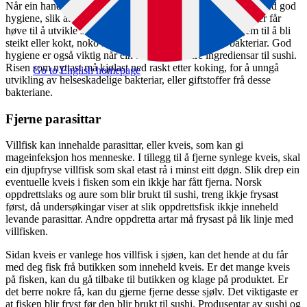
Når ein handterer fisk som skal etast rå, er det svært viktig med god
hygiene, slik at ikkje helseskadelege bakteriar blir tilført eller får
høve til å utvikle seg i matvara. Dette fordi vara ikkje kjem til å bli
steikt eller kokt, noko som ville ha drepe eventuelle bakteriar. God
hygiene er også viktig når ein handterer andre ingrediensar til sushi.
Risen som nyttast må kjølast ned raskt etter koking, for å unngå
Go to English homepage
utvikling av helseskadelige bakteriar, eller giftstoffer frå desse
bakteriane.
Fjerne parasittar
Villfisk kan innehalde parasittar, eller kveis, som kan gi
mageinfeksjon hos menneske. I tillegg til å fjerne synlege kveis, skal
ein djupfryse villfisk som skal etast rå i minst eitt døgn. Slik drep ein
eventuelle kveis i fisken som ein ikkje har fått fjerna. Norsk
oppdrettslaks og aure som blir brukt til sushi, treng ikkje frysast
først, då undersøkingar viser at slik oppdrettsfisk ikkje inneheld
levande parasittar. Andre oppdretta artar må frysast på lik linje med
villfisken.
Sidan kveis er vanlege hos villfisk i sjøen, kan det hende at du får
med deg fisk frå butikken som inneheld kveis. Er det mange kveis
på fisken, kan du gå tilbake til butikken og klage på produktet. Er
det berre nokre få, kan du gjerne fjerne desse sjølv. Det viktigaste er
at fisken blir fryst før den blir brukt til sushi. Produsentar av sushi og