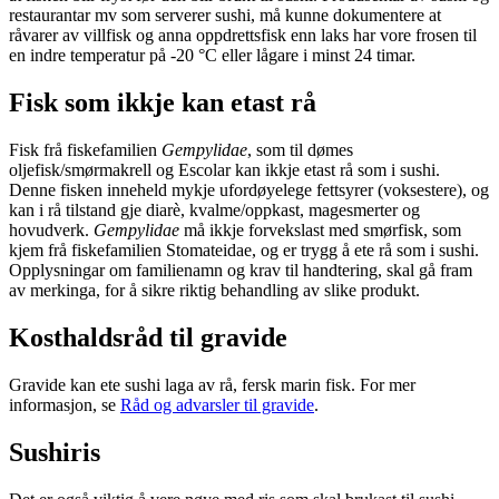
restaurantar mv som serverer sushi, må kunne dokumentere at
råvarer av villfisk og anna oppdrettsfisk enn laks har vore frosen til
en indre temperatur på -20 °C eller lågare i minst 24 timar.
Fisk som ikkje kan etast rå
Fisk frå fiskefamilien
Gempylidae
, som til dømes
oljefisk/smørmakrell og Escolar kan ikkje etast rå som i sushi.
Denne fisken inneheld mykje ufordøyelege fettsyrer (voksestere), og
kan i rå tilstand gje diarè, kvalme/oppkast, magesmerter og
hovudverk.
Gempylidae
må ikkje forvekslast med smørfisk, som
kjem frå fiskefamilien Stomateidae, og er trygg å ete rå som i sushi.
Opplysningar om familienamn og krav til handtering, skal gå fram
av merkinga, for å sikre riktig behandling av slike produkt.
Kosthaldsråd til gravide
Gravide kan ete sushi laga av rå, fersk marin fisk. For mer
informasjon, se
Råd og advarsler til gravide
.
Sushiris