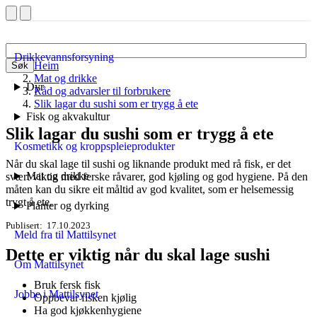
Drikkevannsforsyning
Heim
Søk
Mat og drikke
Dyr
Råd og advarsler til forbrukere
Slik lagar du sushi som er trygg å ete
Fisk og akvakultur
Slik lagar du sushi som er trygg å ete
Kosmetikk og kroppspleieprodukter
Når du skal lage til sushi og liknande produkt med rå fisk, er det
Mat og drikke
svært viktig med ferske råvarer, god kjøling og god hygiene. På den
måten kan du sikre eit måltid av god kvalitet, som er helsemessig
trygt å ete.
Planter og dyrking
Publisert
17.10.2023
Meld fra til Mattilsynet
Dette er viktig når du skal lage sushi
Om Mattilsynet
Bruk fersk fisk
Jobbe i Mattilsynet
Oppbevar fisken kjølig
Ha god kjøkkenhygiene