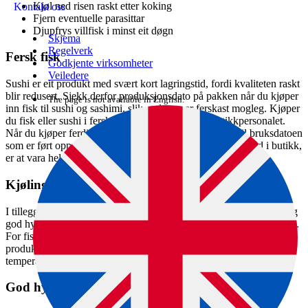
Kjøl ned risen raskt etter koking
Kontakt oss
Fjern eventuelle parasittar
Djupfrys villfisk i minst eit døgn
Skjema
Regelverk
Fersk fisk
Godkjente virksomheter
Veiledere
Sushi er eit produkt med svært kort lagringstid, fordi kvaliteten raskt
blir redusert. Sjekk derfor produksjonsdato på pakken når du kjøper
The page is not available in English.
inn fisk til sushi og sashimi, slik at denne er ferskast mogleg. Kjøper
du fisk eller sushi i ferskvaredisk, må du spørje butikkpersonalet.
Når du kjøper ferdig emballert sushi, må du ta omsyn til bruksdatoen
som er ført opp på pakninga. Det vanlege når sushi blir seld i butikk,
er at vara held seg eit par dagar ved rett lagring.
Kjøling
I tillegg til reine og friske råvarer, er rett oppbevaringstemperatur og
god hygiene under handteringa viktige føresetnader for lagringstida.
For fisk og sjømat er det strenge krav til temperatur ved lagring, frå
produksjon til omsetnad i butikk. Ved lagring i kjøleskåp skal
temperaturen vere 4 ˚C eller lågare.
God hygiene