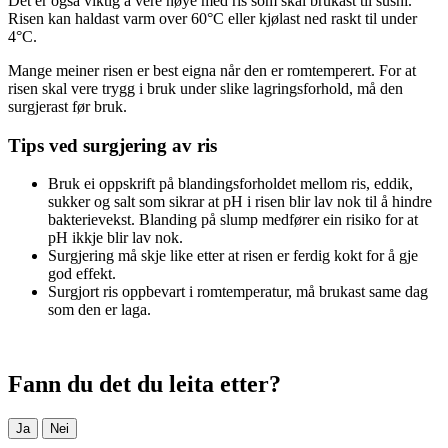
Det er også viktig å vere nøye med ris som skal brukast til sushi.
Risen kan haldast varm over 60°C eller kjølast ned raskt til under
4°C.
Mange meiner risen er best eigna når den er romtemperert. For at
risen skal vere trygg i bruk under slike lagringsforhold, må den
surgjerast før bruk.
Tips ved surgjering av ris
Bruk ei oppskrift på blandingsforholdet mellom ris, eddik,
sukker og salt som sikrar at pH i risen blir lav nok til å hindre
bakterievekst. Blanding på slump medfører ein risiko for at
pH ikkje blir lav nok.
Surgjering må skje like etter at risen er ferdig kokt for å gje
god effekt.
Surgjort ris oppbevart i romtemperatur, må brukast same dag
som den er laga.
Fann du det du leita etter?
Ja
Nei