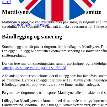
eller 3
Mattilsynet skal bidra til å hindre smitte
Mattilsynets oppgave ved mistanke eller påvisning av ringorm er å innfø
Go to English homepage
spredning av sykdommen. Vi har satt inn ekstra ressurser for å følge o
Båndlegging og sanering
Storfeanlegg som får påvist ringorm, blir båndlagt av Mattilsynet. De 
i anlegget. I tillegg blir det fattet vedtak om sanering av smitte før 
smittespredning.
Du kan lese mer om saneringsplan, saneringsprinsipper og rekkefølge
sanering av smitte ved ringorm i storfehold
Alle anlegg som er smittekontakter til anlegg som har fått påvist smitte
på mistanke. Dyrene i anlegget blir inspisert av Mattilsynets inspektøre
Båndleggingen blir opphevet hvis vi ikke finner smitte i anlegget.
På grunn av ringormens natur sporer Mattilsynet alle kontakter med sto
I tillegg har Mattilsynet tett kontakt med de sentrale næringsaktørene
Landsforbund, Nortura, Tine, i tillegg til lokale veterinærer, klauvskj