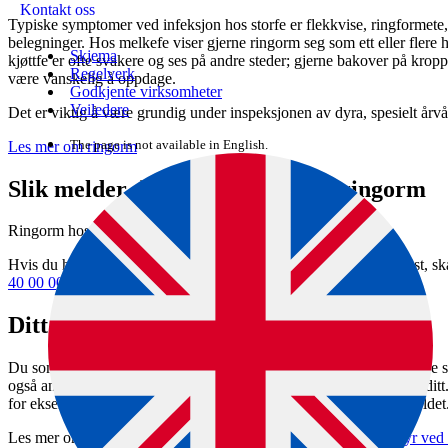
Kontakt oss
Typiske symptomer ved infeksjon hos storfe er flekkvise, ringformete, 
belegninger. Hos melkefe viser gjerne ringorm seg som ett eller flere 
Skjema
kjøttfe er ofte svakere og ses på andre steder; gjerne bakover på kro
Regelverk
være vanskelig å oppdage.
Godkjente virksomheter
Veiledere
Det er viktig å være grundig under inspeksjonen av dyra, spesielt årvå
The page is not available in English.
Les mer om ringorm
Slik melder du om mistanke om ringorm
Ringorm hos storfe er en sykdom på
nasjonal liste 2.
Hvis du har mistanke om sykdommen på storfe, eller den er påvist, s
40 00 00
.
Ditt ansvar som dyreholder
Du som er dyreholder, har ansvar for å innføre tiltak som skal hindre s
også ansvar for å informere besøkende om mulig smitte i anlegget ditt.
for eksempel veterinærbesøk og andre nødvendige besøk i dyreholdet
Les mer om ansvaret som dyreholder i
Unngå smitte til andre dyr ved