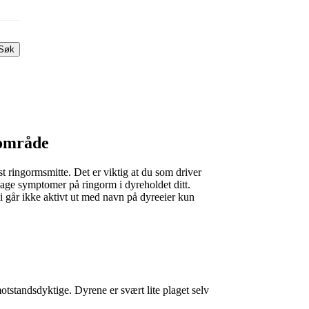
Søk
 område
st ringormsmitte. Det er viktig at du som driver
dage symptomer på ringorm i dyreholdet ditt.
i går ikke aktivt ut med navn på dyreeier kun
standsdyktige. Dyrene er svært lite plaget selv