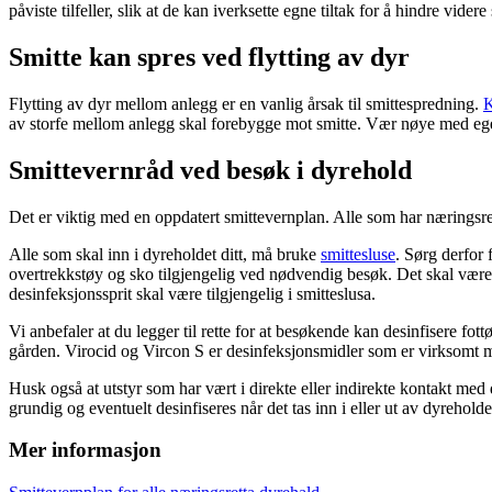
påviste tilfeller, slik at de kan iverksette egne tiltak for å hindre vider
Smitte kan spres ved flytting av dyr
Flytting av dyr mellom anlegg er en vanlig årsak til smittespredning.
K
av storfe mellom anlegg skal forebygge mot smitte. Vær nøye med egene
Smittevernråd ved besøk i dyrehold
Det er viktig med en oppdatert smittevernplan. Alle som har næringsre
Alle som skal inn i dyreholdet ditt, må bruke
smittesluse
. Sørg derfor f
overtrekkstøy og sko tilgjengelig ved nødvendig besøk. Det skal vær
desinfeksjonssprit skal være tilgjengelig i smitteslusa.
Vi anbefaler at du legger til rette for at besøkende kan desinfisere fottø
gården. Virocid og Vircon S er desinfeksjonsmidler som er virksomt 
Husk også at utstyr som har vært i direkte eller indirekte kontakt me
grundig og eventuelt desinfiseres når det tas inn i eller ut av dyreholdet
Mer informasjon