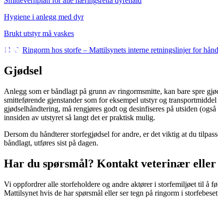
Smittevernplan for alle næringsretta dyrehald
Hygiene i anlegg med dyr
Brukt utstyr må vaskes
Ringorm hos storfe – Mattilsynets interne retningslinjer for hånd
Gjødsel
Anlegg som er båndlagt på grunn av ringormsmitte, kan bare spre gjøds
smitteførende gjenstander som for eksempel utstyr og transportmiddel
gjødselhåndtering, må rengjøres godt og desinfiseres på utsiden (også 
innsiden av utstyret så langt det er praktisk mulig.
Dersom du håndterer storfegjødsel for andre, er det viktig at du tilpas
båndlagt, utføres sist på dagen.
Har du spørsmål? Kontakt veterinær eller
Vi oppfordrer alle storfeholdere og andre aktører i storfemiljøet til å 
Mattilsynet hvis de har spørsmål eller ser tegn på ringorm i storfebeset