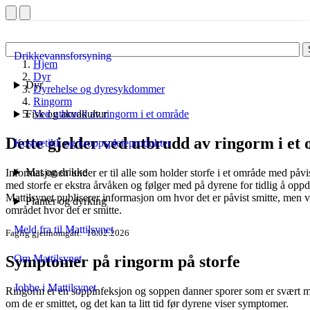
Drikkevannsforsyning
Hjem
Dyr
Dyr
Dyrehelse og dyresykdommer
Ringorm
Fisk og akvakultur
Ved utbrudd av ringorm i et område
Dette gjelder ved utbrudd av ringorm i et
Kosmetikk og kroppspleieprodukter
Mat og drikke
Informasjonen under er til alle som holder storfe i et område med påvi
med storfe er ekstra årvåken og følger med på dyrene for tidlig å opp
Mattilsynet publiserer informasjon om hvor det er påvist smitte, men v
Planter og dyrking
området hvor det er smitte.
Meld fra til Mattilsynet
Faglig gjennomgått
10.02.2026
Symptomer på ringorm på storfe
Om Mattilsynet
Jobbe i Mattilsynet
Ringorm er en soppinfeksjon og soppen danner sporer som er svært mot
om de er smittet
,
og det kan ta litt tid før dyrene viser symptomer.