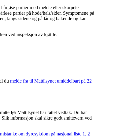
hårløse partier med melete eller skorpete
hårløse partier på hode/hals/sider. Symptomene på
ppen, langs sidene og på lår og bakende og kan
ken ved inspeksjon av kjøttfe.
kal du
melde fra til Mattilsynet umiddelbart på 22
mitte før Mattilsynet har fattet vedtak. Du har
 Slik informasjon skal sikre godt smittevern ved
.
 mistanke om dyresykdom på nasjonal liste 1, 2