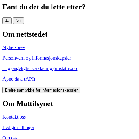
Fant du det du lette etter?
Ja
Nei
Om nettstedet
Nyhetsbrev
Personvern og informasjonskapsler
Tilgjengelighetserklæring (uustatus.no)
Åpne data (API)
Endre samtykke for informasjonskapsler
Om Mattilsynet
Kontakt oss
Ledige stillinger
Om oss