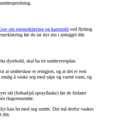
e smittespredning.
rav om egenerklæring og karenstid
ved flytting
rklæring før du tar dyr inn i anlegget ditt.
tta dyrehold, skal ha en smittevernplan.
or at smittesluse er reingjort, og at det er rent
e mulig å vaske seg med såpe og varmt vann, og
yet sitt (fotbad/på sprayflaske) før de forlater
mot ringormsmitte.
d dyr kan ha med seg smitte. Det må derfor vaskes
 ditt.