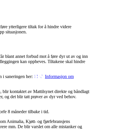
re ytterligere tiltak for å hindre videre
pp situasjonen.
får blant annet forbud mot å føre dyr ut av og inn
båndleggingen kan oppheves. Tiltakene skal hindre
n i saneringen her:
Informasjon om
, blir kontaktet av Mattilsynet direkte og båndlagt
r, og det blir tatt prøver av dyr ved behov.
rfe 8 måneder tilbake i tid.
 som Animalia, Kjøtt- og fjørfebransjens
ærere mm. De blir varslet om alle mistanker og