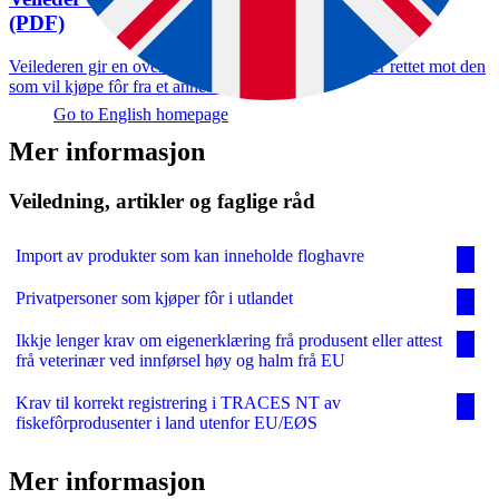
(PDF)
Veilederen gir en oversikt over tekniske bestemmelser rettet mot den
som vil kjøpe fôr fra et annet land.
Go to English homepage
Mer informasjon
Veiledning, artikler og faglige råd
Import av produkter som kan inneholde floghavre
Privatpersoner som kjøper fôr i utlandet
Ikkje lenger krav om eigenerklæring frå produsent eller attest
frå veterinær ved innførsel høy og halm frå EU
Krav til korrekt registrering i TRACES NT av
fiskefôrprodusenter i land utenfor EU/EØS
Mer informasjon