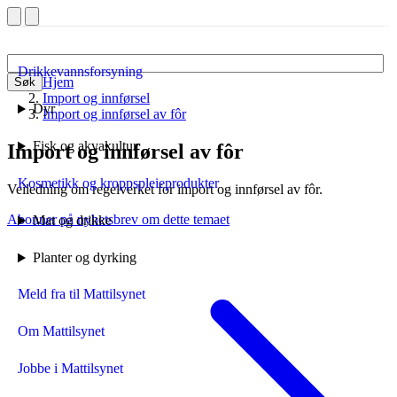
Drikkevannsforsyning
Hjem
Søk
Import og innførsel
Dyr
Import og innførsel av fôr
Fisk og akvakultur
Import og innførsel av fôr
Kosmetikk og kroppspleieprodukter
Veiledning om regelverket for import og innførsel av fôr.
Abonner på nyhetsbrev om dette temaet
Mat og drikke
Planter og dyrking
Meld fra til Mattilsynet
Om Mattilsynet
Jobbe i Mattilsynet