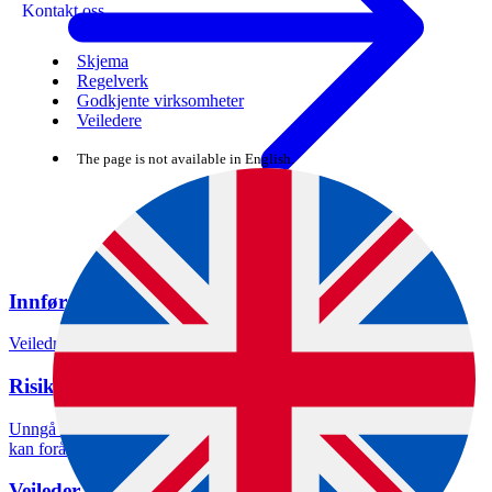
Kontakt oss
Skjema
Regelverk
Godkjente virksomheter
Veiledere
The page is not available in English.
Innførsel av grovfôr
Velg oppgave
Veiledning til deg som skal importere fôr
Risiko ved å innføre grovfôr fra utlandet
Unngå planteskadegjørere, invaderende planter og smittestoff som
kan forårsake sykdom hos dyr og mennesker.
Veileder om import og samhandel med fôrvarer