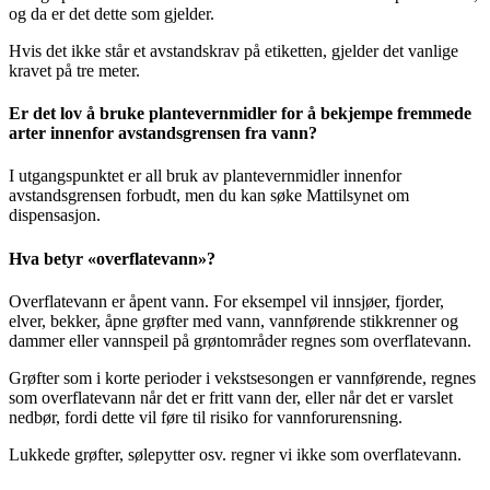
og da er det dette som gjelder.
Hvis det ikke står et avstandskrav på etiketten, gjelder det vanlige
kravet på tre meter.
Er det lov å bruke plantevernmidler for å bekjempe fremmede
arter innenfor avstandsgrensen fra vann?
I utgangspunktet er all bruk av plantevernmidler innenfor
avstandsgrensen forbudt, men du kan søke Mattilsynet om
dispensasjon.
Hva betyr «overflatevann»?
Overflatevann er åpent vann. For eksempel vil innsjøer, fjorder,
elver, bekker, åpne grøfter med vann, vannførende stikkrenner og
dammer eller vannspeil på grøntområder regnes som overflatevann.
Grøfter som i korte perioder i vekstsesongen er vannførende, regnes
som overflatevann når det er fritt vann der, eller når det er varslet
nedbør, fordi dette vil føre til risiko for vannforurensning.
Lukkede grøfter, sølepytter osv. regner vi ikke som overflatevann.