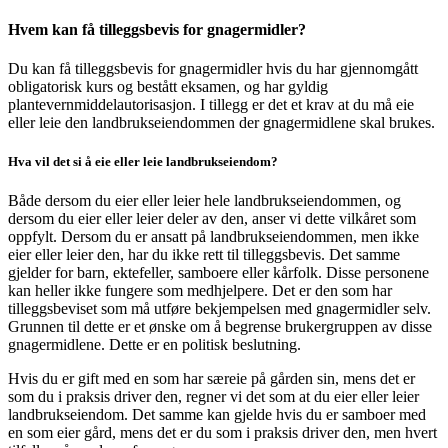
Hvem kan få tilleggsbevis for gnagermidler?
Du kan få tilleggsbevis for gnagermidler hvis du har gjennomgått
obligatorisk kurs og bestått eksamen, og har gyldig
plantevernmiddelautorisasjon. I tillegg er det et krav at du må eie
eller leie den landbrukseiendommen der gnagermidlene skal brukes.
Hva vil det si å eie eller leie landbrukseiendom?
Både dersom du eier eller leier hele landbrukseiendommen, og
dersom du eier eller leier deler av den, anser vi dette vilkåret som
oppfylt. Dersom du er ansatt på landbrukseiendommen, men ikke
eier eller leier den, har du ikke rett til tilleggsbevis. Det samme
gjelder for barn, ektefeller, samboere eller kårfolk. Disse personene
kan heller ikke fungere som medhjelpere. Det er den som har
tilleggsbeviset som må utføre bekjempelsen med gnagermidler selv.
Grunnen til dette er et ønske om å begrense brukergruppen av disse
gnagermidlene. Dette er en politisk beslutning.
Hvis du er gift med en som har særeie på gården sin, mens det er
som du i praksis driver den, regner vi det som at du eier eller leier
landbrukseiendom. Det samme kan gjelde hvis du er samboer med
en som eier gård, mens det er du som i praksis driver den, men hvert