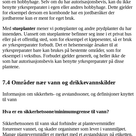
som en hobbyhage. Selv om du har autorisasjonsbevis, kan du ikke
benytte yrkespreparater i egen eller andres hobbyhage. Dette gjelder
for eksempel dersom en kornbonde har en jordbæråker der
jordbærene kun er ment for eget bruk.
Med
stueplanter
mener vi potteplanter og andre prydplanter du har
innendørs. Uansett om stueplantene befinner seg inne i et privat hus
eller på et offentlig sted, som for eksempel et kjøpesenter, så er bruk
av yrkespreparater forbudt. Det er helsemessige årsaker til at
yrkespreparater bare kan brukes på bestemte områder, som for
eksempel i veksthus. Forbudet gjelder generelt, og heller ikke de
som har autorisasjonsbevis kan benytte yrkespreparater på disse
plantene.
7.4
Områder nær vann og drikkevannskilder
Informasjon om sikkerhets- og avstandssoner, og definisjoner knyttet
til vann
Hva er en sikkerhetssone/minimumsgrense til vann?
Sikkerhetssonen til vann skal forhindre at plantevernmidler
forurenser vannet, og skader organismer som lever i vannmiljøet.
Mange plantevernmidler er merket med et avstandskrav på etiketten,