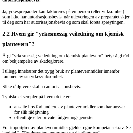
Ja, yrkespreparater kan faktureres på en person (eller virksomhet)
som ikke har autorisasjonsbevis, når utleveringen av preparatet skjer
til deg som har autorisasjonsbevis og som skal foreta sprøytingen.
2.2
Hvem gir "yrkesmessig veiledning om kjemisk
plantevern"?
Å gi "yrkesmessig veiledning om kjemisk plantevern" betyr å gi råd
om bekjempelse av skadegjørere.
I tillegg innebærer det trygg bruk av plantevernmidler innenfor
rammen av sin yrkesvirksomhet.
Slike rådgivere skal ha autorisasjonsbevis.
Typiske eksempler på hvem dette er:
ansatte hos forhandlere av plantevernmidler som har ansvar
for slik rådgivning
offentlige eller private rådgivningstjenester
For importører av plantevernmidler gjelder egne kompetansekrav. Se
kapittel 2, "Produsenter, importører og distributører".