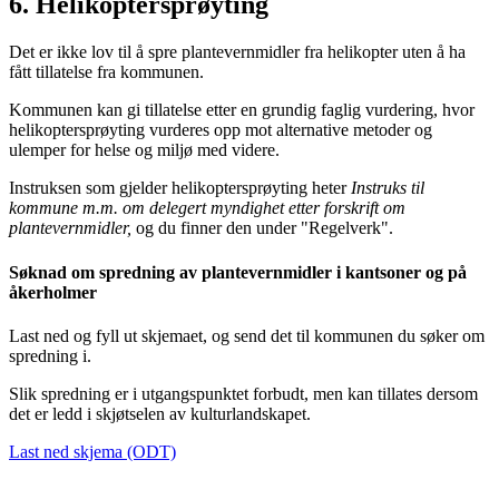
6.
Helikoptersprøyting
Det er ikke lov til å spre plantevernmidler fra helikopter uten å ha
fått tillatelse fra kommunen.
Kommunen kan gi tillatelse etter en grundig faglig vurdering, hvor
helikoptersprøyting vurderes opp mot alternative metoder og
ulemper for helse og miljø med videre.
Instruksen som gjelder helikoptersprøyting heter
I
nstruks til
kommune m.m. om delegert myndighet etter forskrift om
plantevernmidler,
og du finner den under "Regelverk".
Søknad om spredning av plantevernmidler i kantsoner og på
åkerholmer
Last ned og fyll ut skjemaet, og send det til kommunen du søker om
spredning i.
Slik spredning er i utgangspunktet forbudt, men kan tillates dersom
det er ledd i skjøtselen av kulturlandskapet.
Last ned skjema (ODT)