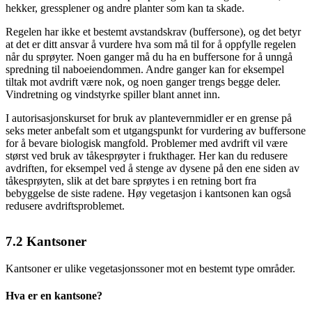
hekker, gressplener og andre planter som kan ta skade.
Regelen har ikke et bestemt avstands­krav (buffersone), og det betyr
at det er ditt ansvar å vurdere hva som må til for å oppfylle regelen
når du sprøyter. Noen ganger må du ha en buffer­sone for å unngå
spredning til nabo­eiendommen. Andre ganger kan for eksempel
tiltak mot avdrift være nok, og noen ganger trengs begge deler.
Vind­retning og vind­styrke spiller blant annet inn.
I autorisasjons­kurset for bruk av plantevern­midler er en grense på
seks meter anbefalt som et utgangs­punkt for vurdering av buffersone
for å bevare biologisk mangfold. Problemer med avdrift vil være
størst ved bruk av tåke­sprøyter i frukthager. Her kan du redusere
avdriften, for eksempel ved å stenge av dysene på den ene siden av
tåke­sprøyten, slik at det bare sprøytes i en retning bort fra
bebyggelse de siste radene. Høy vegetasjon i kantsonen kan også
redusere avdrifts­problemet.
7.2
Kantsoner
Kantsoner er ulike vegetasjonssoner mot en bestemt type områder.
Hva er en kantsone?