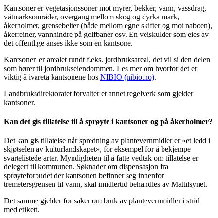
Kantsoner er vegetasjonssoner mot myrer, bekker, vann, vassdrag,
våtmarksområder, overgang mellom skog og dyrka mark,
åkerholmer, grensebelter (både mellom egne skifter og mot naboen),
åkerreiner, vannhindre på golfbaner osv. En veiskulder som eies av
det offentlige anses ikke som en kantsone.
Kantsonen er arealet rundt f.eks. jordbruksareal, det vil si den delen
som hører til jordbrukseiendommen. Les mer om hvorfor det er
viktig å ivareta kantsonene hos
NIBIO (nibio.no)
.
Landbruksdirektoratet forvalter et annet regelverk som gjelder
kantsoner.
Kan det gis tillatelse til å sprøyte i kantsoner og på åkerholmer?
Det kan gis tillatelse når spredning av plantevernmidler er «et ledd i
skjøtselen av kulturlandskapet», for eksempel for å bekjempe
svartelistede arter. Myndigheten til å fatte vedtak om tillatelse er
delegert til kommunen. Søknader om dispensasjon fra
sprøyteforbudet der kantsonen befinner seg innenfor
tremetersgrensen til vann, skal imidlertid behandles av Mattilsynet.
Det samme gjelder for saker om bruk av plantevernmidler i strid
med etikett.