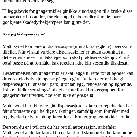
tilfelle må vurderes for seg.
Tilleggsbevis for gnagermidler gir ikke autorisasjon til å bruke disse
preparatene hos andre, for eksempel naboer eller familie, bare
godkjente skadedyrbekjempere kan gjøre det.
Kan jeg få dispensasjon?
Mattilsynet kan bare gi dispensasjon (unntak fra reglene) i særskilte
tilfeller. Når vi skal vurdere dispensasjoner er utgangspunktet at
dette er en snever unntaksregel som skal praktiseres strengt. Vi må
også passe på at formålet bak regelen ikke blir vesentlig tilsidesatt.
Bestemmelsen om gnagermidler skal legge til rette for at bønder kan
drive skadedyrbekjempelse på egen gård. Vi kan derfor ikke gi
dispensasjon til ansatte i park, grøntanlegg, renovasjon og lignende.
I slike tilfeller ser vi også at det er fare for at brukergruppen for
gnagermidler utvides, noe som ikke er ønskelig.
Mattilsynet har tidligere gitt dispensasjon i saker der regelverket har
fått uforutsette og uheldige virkninger, samtidig som formålet med
regelverket er ivaretatt og faren for at brukergruppen utvides er liten.
Dersom du er i tvil om du har rett til autorisasjon, anbefaler
Mattilsynet at du tar kontakt med landbrukskontoret i din kommune