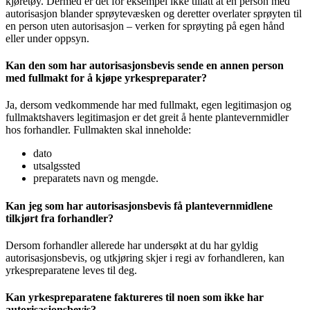
kjøretøy. Dermed er det for eksempel ikke tillatt at en person med
autorisasjon blander sprøytevæsken og deretter overlater sprøyten til
en person uten autorisasjon – verken for sprøyting på egen hånd
eller under oppsyn.
Kan den som har autorisasjonsbevis sende en annen person
med fullmakt for å kjøpe yrkespreparater?
Ja, dersom vedkommende har med fullmakt, egen legitimasjon og
fullmaktshavers legitimasjon er det greit å hente plantevernmidler
hos forhandler. Fullmakten skal inneholde:
dato
utsalgssted
preparatets navn og mengde.
Kan jeg som har autorisasjonsbevis få plantevernmidlene
tilkjørt fra forhandler?
Dersom forhandler allerede har undersøkt at du har gyldig
autorisasjonsbevis, og utkjøring skjer i regi av forhandleren, kan
yrkespreparatene leves til deg.
Kan yrkespreparatene faktureres til noen som ikke har
autorisasjonsbevis?