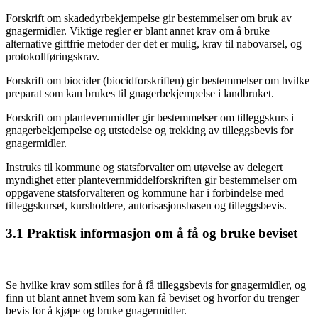
Forskrift om skadedyrbekjempelse gir bestemmelser om bruk av
gnagermidler. Viktige regler er blant annet krav om å bruke
alternative giftfrie metoder der det er mulig, krav til nabovarsel, og
protokollføringskrav.
Forskrift om biocider (biocidforskriften) gir bestemmelser om hvilke
preparat som kan brukes til gnagerbekjempelse i landbruket.
Forskrift om plantevernmidler gir bestemmelser om tilleggskurs i
gnagerbekjempelse og utstedelse og trekking av tilleggsbevis for
gnagermidler.
Instruks til kommune og statsforvalter om utøvelse av delegert
myndighet etter plantevernmiddelforskriften gir bestemmelser om
oppgavene statsforvalteren og kommune har i forbindelse med
tilleggskurset, kursholdere, autorisasjonsbasen og tilleggsbevis.
3.1
Praktisk informasjon om å få og bruke beviset
Se hvilke krav som stilles for å få tilleggsbevis for gnagermidler, og
finn ut blant annet hvem som kan få beviset og hvorfor du trenger
bevis for å kjøpe og bruke gnagermidler.