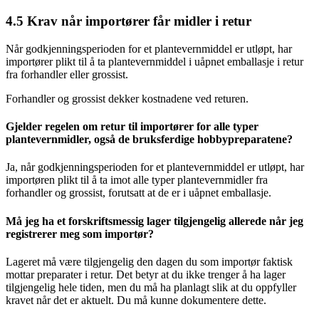
4.5
Krav når importører får midler i retur
Når godkjenningsperioden for et plantevernmiddel er utløpt, har
importører plikt til å ta plantevernmiddel i uåpnet emballasje i retur
fra forhandler eller grossist.
Forhandler og grossist dekker kostnadene ved returen.
Gjelder regelen om retur til importører for alle typer
plantevernmidler, også de bruksferdige hobbypreparatene?
Ja, når godkjenningsperioden for et plantevernmiddel er utløpt, har
importøren plikt til å ta imot alle typer plantevernmidler fra
forhandler og grossist, forutsatt at de er i uåpnet emballasje.
Må jeg ha et forskriftsmessig lager tilgjengelig allerede når jeg
registrerer meg som importør?
Lageret må være tilgjengelig den dagen du som importør faktisk
mottar preparater i retur. Det betyr at du ikke trenger å ha lager
tilgjengelig hele tiden, men du må ha planlagt slik at du oppfyller
kravet når det er aktuelt. Du må kunne dokumentere dette.