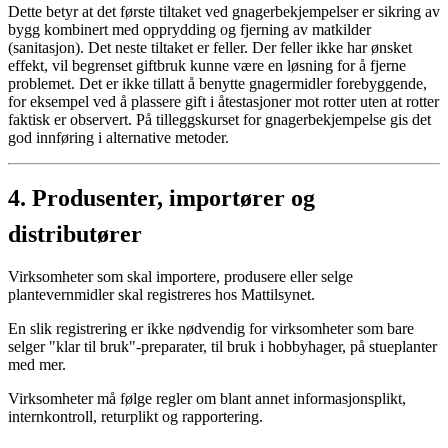
Dette betyr at det første tiltaket ved gnagerbekjempelser er sikring av
bygg kombinert med opprydding og fjerning av matkilder
(sanitasjon). Det neste tiltaket er feller. Der feller ikke har ønsket
effekt, vil begrenset giftbruk kunne være en løsning for å fjerne
problemet. Det er ikke tillatt å benytte gnagermidler forebyggende,
for eksempel ved å plassere gift i åtestasjoner mot rotter uten at rotter
faktisk er observert. På tilleggskurset for gnagerbekjempelse gis det
god innføring i alternative metoder.
4.
Produsenter, importører og
distributører
Virksomheter som skal importere, produsere eller selge
plantevernmidler skal registreres hos Mattilsynet.
En slik registrering er ikke nødvendig for virksomheter som bare
selger "klar til bruk"-preparater, til bruk i hobbyhager, på stueplanter
med mer.
Virksomheter må følge regler om blant annet informasjonsplikt,
internkontroll, returplikt og rapportering.