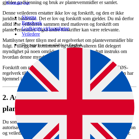
gjelder godkjenning og bruk av plantevernmidler er samlet.
Kontakt oss
Denne veilederen erstatter ikke lov og forskrift, og den er ikke
Skjema
juridisk bindende. Det er lov og forskrift som gjelder. Du må derfor
Regelverk
alltid lese veilederen sammen med matloven og forskrift om
Godkjente virksomheter
plantevernmidler. Også andre forskrifter kan være relevante.
Veiledere
Mattilsynet fører tilsyn med at regelverket om plantevernmidler blir
The page is not available in English.
fulgt. I tillegg har kommunen og statsforvalteren fått delegert
myndighet på noen områder. Mattilsynet har vedtatt instruks om
hvordan denne myndigheten skal utøves.
Forskrift om plantevernmidler trådte i kraft i 2015, og gjør EØS-
regelverk til norsk lov på plantevernmiddelområdet. Forskriften har
hjemmel i matloven.
2.
Autorisasjonsbevis for
plantevernmidler
Du som skal kjøpe eller bruke yrkespreparater, må ha
autorisasjonsbevis. Det må også du som er ansvarlig for informasjon
og veiledning i forbindelse med salg og bruk av plantevernmidler.