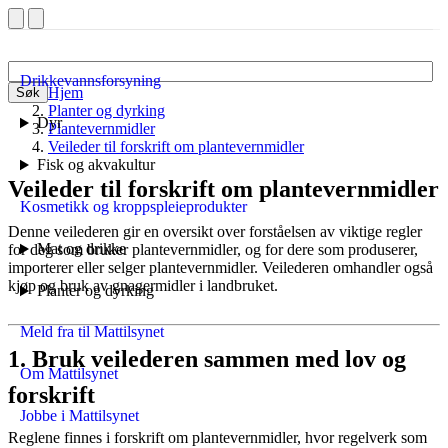
Drikkevannsforsyning
Hjem
Søk
Planter og dyrking
Dyr
Plantevernmidler
Veileder til forskrift om plantevernmidler
Fisk og akvakultur
Veileder til forskrift om plantevernmidler
Kosmetikk og kroppspleieprodukter
Denne veilederen gir en oversikt over forståelsen av viktige regler
Mat og drikke
for deg som bruker plantevernmidler, og for dere som produserer,
importerer eller selger plantevernmidler. Veilederen omhandler også
kjøp og bruk av gnagermidler i landbruket.
Planter og dyrking
Meld fra til Mattilsynet
1.
Bruk veilederen sammen med lov og
Om Mattilsynet
forskrift
Jobbe i Mattilsynet
Reglene finnes i forskrift om plantevernmidler, hvor regelverk som