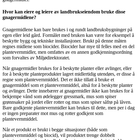
Hvor kan eiere og leiere av landbrukseiendom bruke disse
gnagermidlene?
Gnagermidlene kan bare brukes i og rundt landbruksbygninger på
egen eller leid gård. Formålet med bruken kan være for eksempel å
beskytte bygg og tekniske installasjoner. Brukt på denne måten
regnes midlene som biocider. Biocider har mye til felles med en del
plantevernmidler, men omfattes av en annen godkjenningsordning
som forvaltes av Miljødirektoratet.
Når gnagermidler brukes for å beskytte planter eller avlinger, eller
for å beskytte planteprodukter lagret midlertidig utendørs, er disse å
regne som plantevernmiddel. Det er ikke tillatt å bruke et
gnagermiddel som et plantevernmiddel, altså for å beskytte planter
og avlinger. Dette innebærer at gnagermidler ikke kan brukes for å
bekjempe vånd som ødelegger gressmark, mus som spiser
grønnsaker på jordet eller rotter og mus som spiser såfrø på låven.
Bare godkjente plantevernmidler kan brukes til dette, men per i dag
er ingen preparater mot mus og rotter godkjent som
plantevernmiddel.
Når et produkt er brukt i begge situasjoner (både som
plantevernmiddel og biocid), vil produktet trenge dobbelt