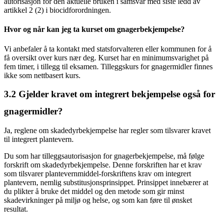
autorisasjon for den aktuelle bruken i samsvar med siste ledd av
artikkel 2 (2) i biocidforordningen.
Hvor og når kan jeg ta kurset om gnagerbekjempelse?
Vi anbefaler å ta kontakt med statsforvalteren eller kommunen for å
få oversikt over kurs nær deg. Kurset har en minimumsvarighet på
fem timer, i tillegg til eksamen. Tilleggskurs for gnagermidler finnes
ikke som nettbasert kurs.
3.2
Gjelder kravet om integrert bekjempelse også for
gnagermidler?
Ja, reglene om skadedyrbekjempelse har regler som tilsvarer kravet
til integrert plantevern.
Du som har tilleggsautorisasjon for gnagerbekjempelse, må følge
forskrift om skadedyrbekjempelse. Denne forskriften har et krav
som tilsvarer plantevernmiddel-forskriftens krav om integrert
plantevern, nemlig substitusjonsprinsippet. Prinsippet innebærer at
du plikter å bruke det middel og den metode som gir minst
skadevirkninger på miljø og helse, og som kan føre til ønsket
resultat.