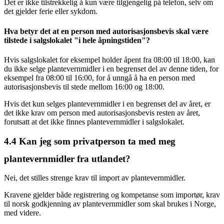
Det er ikke tilstrekkelig å kun være tilgjengelig på telefon, selv om
det gjelder ferie eller sykdom.
Hva betyr det at en person med autorisasjonsbevis skal være
tilstede i salgslokalet "i hele åpningstiden"?
Hvis salgslokalet for eksempel holder åpent fra 08:00 til 18:00, kan
du ikke selge plantevernmidler i en begrenset del av denne tiden, for
eksempel fra 08:00 til 16:00, for å unngå å ha en person med
autorisasjonsbevis til stede mellom 16:00 og 18:00.
Hvis det kun selges plantevernmidler i en begrenset del av året, er
det ikke krav om person med autorisasjonsbevis resten av året,
forutsatt at det ikke finnes plantevernmidler i salgslokalet.
4.4
Kan jeg som privatperson ta med meg
plantevernmidler fra utlandet?
Nei, det stilles strenge krav til import av plantevernmidler.
Kravene gjelder både registrering og kompetanse som importør, krav
til norsk godkjenning av plantevernmidler som skal brukes i Norge,
med videre.