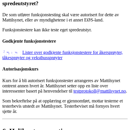
spredeutstyret?
De som utfører funksjonstesting skal være autorisert for dette av
Mattilsynet, eller av myndighetene i et annet EØS-land.
Funksjonstestere kan ikke teste eget spredeutstyr.
Godkjente funksjonstestere
Lister over godkjente funksjonstestere for åkersprøyter,
tåkesprøyter og veksthussprøyter
Autorisasjonskurs
Kurs for å bli autorisert funksjonstester arrangeres av Mattilsynet
omtrent annen hvert år. Mattilsynet setter opp en liste over
interessenter basert på henvendelser til
testprotokoll@mattilsynet.no
.
Som bekreftelse på at opplæring er gjennomført, mottar testerne et
testerbevis utstedt av Mattilsynet. Testerbeviset må fornyes hvert
sjette år.