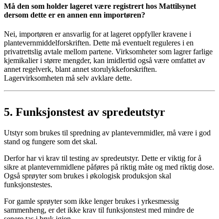
Må den som holder lageret være registrert hos Mattilsynet
dersom dette er en annen enn importøren?
Nei, importøren er ansvarlig for at lageret oppfyller kravene i
plantevernmiddelforskriften. Dette må eventuelt reguleres i en
privatrettslig avtale mellom partene. Virksomheter som lagrer farlige
kjemikalier i større mengder, kan imidlertid også være omfattet av
annet regelverk, blant annet storulykkeforskriften.
Lagervirksomheten må selv avklare dette.
5.
Funksjonstest av spredeutstyr
Utstyr som brukes til spredning av plantevernmidler, må være i god
stand og fungere som det skal.
Derfor har vi krav til testing av spredeutstyr. Dette er viktig for å
sikre at plantevernmidlene påføres på riktig måte og med riktig dose.
Også sprøyter som brukes i økologisk produksjon skal
funksjonstestes.
For gamle sprøyter som ikke lenger brukes i yrkesmessig
sammenheng, er det ikke krav til funksjonstest med mindre de
senere tas i bruk igjen.