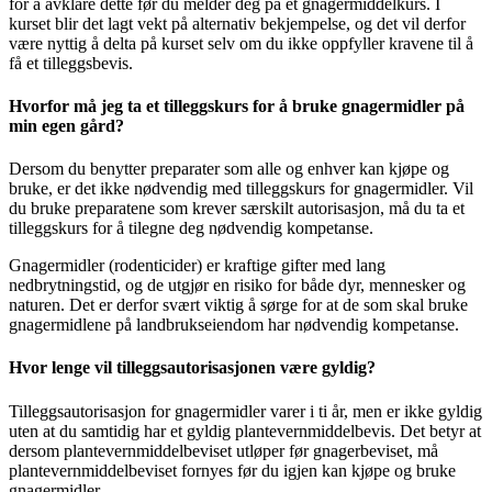
for å avklare dette før du melder deg på et gnagermiddelkurs. I
kurset blir det lagt vekt på alternativ bekjempelse, og det vil derfor
være nyttig å delta på kurset selv om du ikke oppfyller kravene til å
få et tilleggsbevis.
Hvorfor må jeg ta et tilleggskurs for å bruke gnagermidler på
min egen gård?
Dersom du benytter preparater som alle og enhver kan kjøpe og
bruke, er det ikke nødvendig med tilleggskurs for gnagermidler. Vil
du bruke preparatene som krever særskilt autorisasjon, må du ta et
tilleggskurs for å tilegne deg nødvendig kompetanse.
Gnagermidler (rodenticider) er kraftige gifter med lang
nedbrytningstid, og de utgjør en risiko for både dyr, mennesker og
naturen. Det er derfor svært viktig å sørge for at de som skal bruke
gnagermidlene på landbrukseiendom har nødvendig kompetanse.
Hvor lenge vil tilleggsautorisasjonen være gyldig?
Tilleggsautorisasjon for gnagermidler varer i ti år, men er ikke gyldig
uten at du samtidig har et gyldig plantevernmiddelbevis. Det betyr at
dersom plantevernmiddelbeviset utløper før gnagerbeviset, må
plantevernmiddelbeviset fornyes før du igjen kan kjøpe og bruke
gnagermidler.