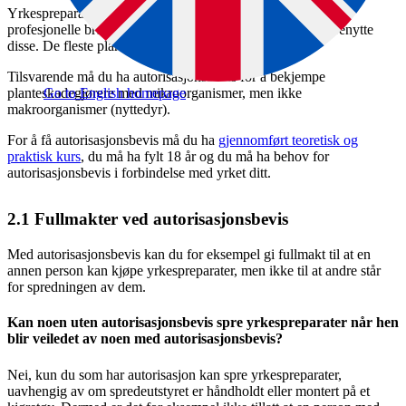
Yrkespreparater er preparater som bare er tillatt å bruke for
profesjonelle brukere. Det er satt krav til opplæring for å benytte
disse. De fleste plantevernmidler er yrkespreparater.
Tilsvarende må du ha autorisasjonsbevis for å bekjempe
planteskadegjørere med mikroorganismer, men ikke
Go to English homepage
makroorganismer (nyttedyr).
For å få autorisasjonsbevis må du ha
gjennomført teoretisk og
praktisk kurs
, du må ha fylt 18 år og du må ha behov for
autorisasjonsbevis i forbindelse med yrket ditt.
2.1
Fullmakter ved autorisasjonsbevis
Med autorisasjonsbevis kan du for eksempel gi fullmakt til at en
annen person kan kjøpe yrkespreparater, men ikke til at andre står
for spredningen av dem.
Kan noen uten autorisasjonsbevis spre yrkespreparater når hen
blir veiledet av noen med autorisasjonsbevis?
Nei, kun du som har autorisasjon kan spre yrkespreparater,
uavhengig av om spredeutstyret er håndholdt eller montert på et