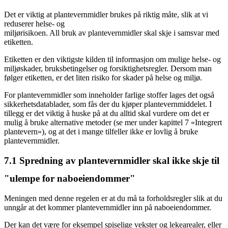
Det er viktig at plantevernmidler brukes på riktig måte, slik at vi
reduserer helse- og
miljørisikoen. All bruk av plantevernmidler skal skje i samsvar med
etiketten.
Etiketten er den viktigste kilden til informasjon om mulige helse- og
miljøskader, bruksbetingelser og forsiktighetsregler. Dersom man
følger etiketten, er det liten risiko for skader på helse og miljø.
For plantevernmidler som inneholder farlige stoffer lages det også
sikkerhetsdatablader, som fås der du kjøper plantevernmiddelet. I
tillegg er det viktig å huske på at du alltid skal vurdere om det er
mulig å bruke alternative metoder (se mer under kapittel 7 «Integrert
plantevern»), og at det i mange tilfeller ikke er lovlig å bruke
plantevernmidler.
7.1
Spredning av plantevernmidler skal ikke skje til
"ulempe for naboeiendommer"
Meningen med denne regelen er at du må ta forholds­regler slik at du
unngår at det kommer plantevern­midler inn på nabo­eiendommer.
Der kan det være for eksempel spiselige vekster og leke­arealer, eller