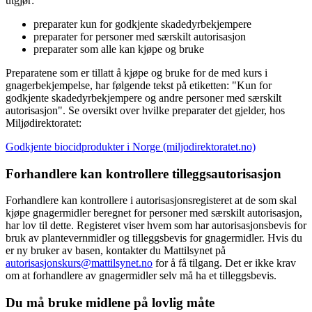
utgjør:
preparater kun for godkjente skadedyrbekjempere
preparater for personer med særskilt autorisasjon
preparater som alle kan kjøpe og bruke
Preparatene som er tillatt å kjøpe og bruke for de med kurs i
gnagerbekjempelse, har følgende tekst på etiketten: "Kun for
godkjente skadedyrbekjempere og andre personer med særskilt
autorisasjon". Se oversikt over hvilke preparater det gjelder, hos
Miljødirektoratet:
Godkjente biocidprodukter i Norge (miljodirektoratet.no)
Forhandlere kan kontrollere tilleggsautorisasjon
Forhandlere kan kontrollere i autorisasjonsregisteret at de som skal
kjøpe gnagermidler beregnet for personer med særskilt autorisasjon,
har lov til dette. Registeret viser hvem som har autorisasjonsbevis for
bruk av plantevernmidler og tilleggsbevis for gnagermidler. Hvis du
er ny bruker av basen, kontakter du Mattilsynet på
autorisasjonskurs@mattilsynet.no
for å få tilgang. Det er ikke krav
om at forhandlere av gnagermidler selv må ha et tilleggsbevis.
Du må bruke midlene på lovlig måte