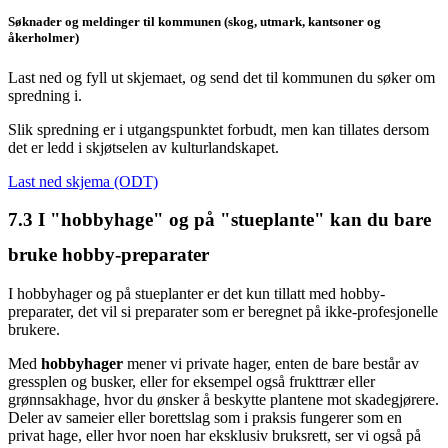
Søknader og meldinger til kommunen (skog, utmark, kantsoner og
åkerholmer)
Last ned og fyll ut skjemaet, og send det til kommunen du søker om
spredning i.
Slik spredning er i utgangspunktet forbudt, men kan tillates dersom
det er ledd i skjøtselen av kulturlandskapet.
Last ned skjema (ODT)
7.3
I "hobbyhage" og på "stueplante" kan du bare
bruke hobby-preparater
I hobbyhager og på stueplanter er det kun tillatt med hobby-
preparater, det vil si preparater som er beregnet på ikke-profesjonelle
brukere.
Med
hobbyhager
mener vi private hager, enten de bare består av
gressplen og busker, eller for eksempel også frukttrær eller
grønnsakhage, hvor du ønsker å beskytte plantene mot skadegjørere.
Deler av sameier eller borettslag som i praksis fungerer som en
privat hage, eller hvor noen har eksklusiv bruksrett, ser vi også på