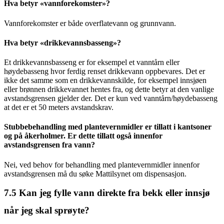
Hva betyr «vannforekomster»?
Vannforekomster er både overflatevann og grunnvann.
Hva betyr «drikkevannsbasseng»?
Et drikkevannsbasseng er for eksempel et vanntårn eller
høydebasseng hvor ferdig renset drikkevann oppbevares. Det er
ikke det samme som en drikkevannskilde, for eksempel innsjøen
eller brønnen drikkevannet hentes fra, og dette betyr at den vanlige
avstandsgrensen gjelder der. Det er kun ved vanntårn/høydebasseng
at det er et 50 meters avstandskrav.
Stubbebehandling med plantevernmidler er tillatt i kantsoner
og på åkerholmer. Er dette tillatt også innenfor
avstandsgrensen fra vann?
Nei, ved behov for behandling med plantevernmidler innenfor
avstandsgrensen må du søke Mattilsynet om dispensasjon.
7.5
Kan jeg fylle vann direkte fra bekk eller innsjø
når jeg skal sprøyte?