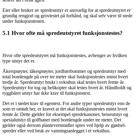
Eier eller bruker av spredeutstyr er ansvarlig for at spredeutstyret er
grundig rengjort og grovtestet på forhånd, og skal selv være til stede
under funksjonstesten.
5.1
Hvor ofte må spredeutstyret funksjonstestes?
Hvor ofte spredeutstyret må funksjons­testes, avhenger av hvilken
type utstyr det er.
Åkersprøyter, tåkesprøyter, jordbær­bommer og sprede­utstyr med
total boml­engde på over tre meter skal funksjons­testes minst hvert
tredje år. Sprede­utstyr brukt i vekst­hus skal testes hvert femte år.
Sprede­utstyr for tog og helikopter skal testes hvert år. Håndholdt og
rygg­båret utstyr har ikke krav til funksjons­test.
Det er i stedet krav til egentest. For andre typer sprede­utstyr enn de
som er omtalt her, er kravet at det skal funksjons­testes minst hvert
femte år. Dette gjelder for eksempel sprede­kanoner, beise­utstyr og
spesial­utstyr til golf­baner med bom­lengde under tre meter. Det
gjelder også dersom plantevern­midler spres ved hjelp av gjødsel­
spreder eller ved bruk av vannings­anlegget i et veksthus.