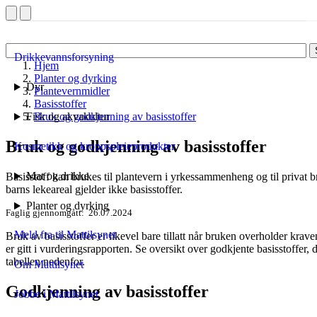
Drikkevannsforsyning
Hjem
Planter og dyrking
Dyr
Plantevernmidler
Basisstoffer
Fisk og akvakultur
Bruk og godkjenning av basisstoffer
Bruk og godkjenning av basisstoffer
Kosmetikk og kroppspleieprodukter
Mat og drikke
Basisstoff kan brukes til plantevern i yrkessammenheng og til privat 
barns lekeareal gjelder ikke basisstoffer.
Planter og dyrking
Faglig gjennomgått
26.07.2024
Meld fra til Mattilsynet
Bruk av basisstoffer er likevel bare tillatt når bruken overholder kra
er gitt i vurderingsrapporten. Se oversikt over godkjente basisstoffer
tabellen nedenfor.
Om Mattilsynet
Godkjenning av basisstoffer
Jobbe i Mattilsynet