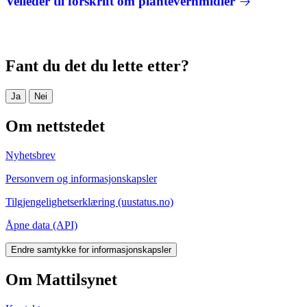
Veileder til forskrift om plantevernmidler
Fant du det du lette etter?
Ja
Nei
Om nettstedet
Nyhetsbrev
Personvern og informasjonskapsler
Tilgjengelighetserklæring (uustatus.no)
Åpne data (API)
Endre samtykke for informasjonskapsler
Om Mattilsynet