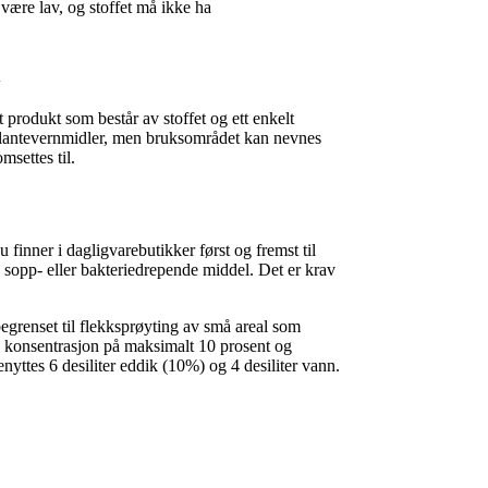
 være lav, og stoffet må ikke ha
l
t produkt som består av stoffet og ett enkelt
m plantevernmidler, men bruksområdet kan nevnes
msettes til.
finner i dagligvarebutikker først og fremst til
 sopp- eller bakteriedrepende middel. Det er krav
egrenset til flekksprøyting av små areal som
 en konsentrasjon på maksimalt 10 prosent og
enyttes 6 desiliter eddik (10%) og 4 desiliter vann.