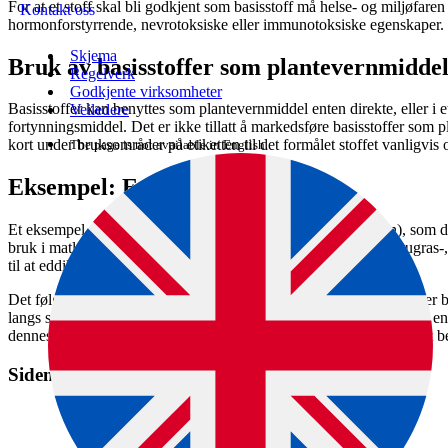
For at et stoff skal bli godkjent som basisstoff må helse- og miljøfaren
Kontakt oss
hormonforstyrrende, nevrotoksiske eller immunotoksiske egenskaper.
Skjema
Bruk av basisstoffer som plantevernmidde
Regelverk
Godkjente virksomheter
Basisstoffer kan benyttes som plantevernmiddel enten direkte, eller i e
Veiledere
fortynningsmiddel. Det er ikke tillatt å markedsføre basisstoffer so
kort under bruksområder på etiketten til det formålet stoffet vanligvis o
The page is not available in English.
Eksempel: Eddik som basisstoff
Et eksempel på basisstoffer er eddik (< 10 % eddiksyre i vann), som du 
bruk i matlaging. Men eddik kan også være nyttig til bruk som ugras-,
til at eddik skal ha næringsmiddelkvalitet.
Det følger av vurderingsrapporten at bruk av eddik som basisstoff er b
langs stier, grenser, fortau og terrasser. Det skal benyttes eddik med
dennes skal fortynnes i vann. Til en liter bruksklar blanding skal det b
Siden er en del av disse veiledningene: