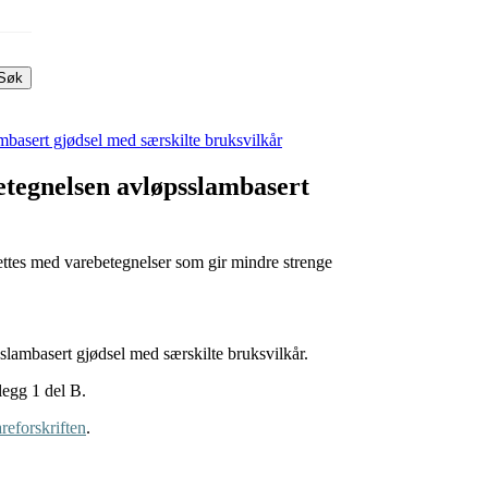
Søk
basert gjødsel med særskilte bruksvilkår
tegnelsen avløpsslambasert
ttes med varebetegnelser som gir mindre strenge
slambasert gjødsel med særskilte bruksvilkår.
legg 1 del B.
areforskriften
.