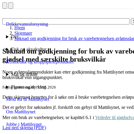
Drikkevannsforsyning
Hjem
Skjemaer
Dyr
Søknad om godkjenning for bruk av varebetegnelsen avløpsslam
Fisk og akvakultur
Søknad om godkjenning for bruk av varebe
gjødsel med særskilte bruksvilkår
Kosmetikk og kroppspleieprodukter
Noen avløpsslamprodukter kan etter godkjenning fra Mattilsynet omse
Mat og drikke
bruksvilkår enn utgangspunktet.
Planter og dyrking
Faglig gjennomgått
15.05.2026
Dette skjemaet benyttes for å søke om å bruke varebetegnelsen avløps
Meld fra til Mattilsynet
Det er gebyr for søknaden jf. forskrift om gebyr til Mattilsynet, se ved
Om Mattilsynet
Mer om bruk av varebetegnelser, se kapittel 6.1 i
Veileder til gjødselv
Jobbe i Mattilsynet
Last ned skjema (PDF)