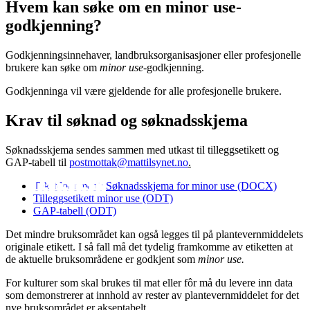
Hvem kan søke om en minor use-
godkjenning?
Godkjenningsinnehaver, landbruksorganisasjoner eller profesjonelle
brukere kan søke om
minor use
-godkjenning.
Godkjenninga vil være gjeldende for alle profesjonelle brukere.
Krav til søknad og søknadsskjema
Søknadsskjema sendes sammen med utkast til tilleggsetikett og
GAP-tabell til
postmottak@mattilsynet.no
.
Søknadsskjema for minor use (DOCX)
Tilleggsetikett minor use (ODT)
GAP-tabell (ODT)
Det mindre bruksområdet kan også legges til på plantevernmiddelets
originale etikett. I så fall må det tydelig framkomme av etiketten at
de aktuelle bruksområdene er godkjent som
minor use.
For kulturer som skal brukes til mat eller fôr må du levere inn data
som demonstrerer at innhold av rester av plantevernmiddelet for det
nye bruksområdet er akseptabelt.