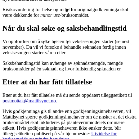
Risikovurdering for helse og miljø for originalgodkjenninga skal
være dekkende for
minor use
-bruksområdet.
Når du skal søke og saksbehandlingstid
Vi oppfordrer om å søke høsten før vekstsesongen starter (seinest
november). Da vil vi forsøke å behandle søknaden ferdig innen
vekstsesongen starter våren etter.
Saksbehandlingstid kan avhenge av søknadsmengde, mengde
bruksområder på én søknad, og hvor fullstendig søknaden er.
Etter at du har fått tillatelse
Etter at du har fått tillatelse må du sende oppdatert tilleggsetikett til
postmottak@mattilsynet.no.
Hvis godkjenninga gis til andre enn godkjenningsinnehaveren, vil
Mattilsynet spørre godkjenningsinnehaver om de ønsker at det ekstra
bruksområdet skal inkluderes på plantevernmiddelets ordinære
etikett. Hvis godkjenningsinnehaveren ikke ønsker dette, blir
tilleggsetiketten publisert på vår hjemmeside:
Utvidelse for