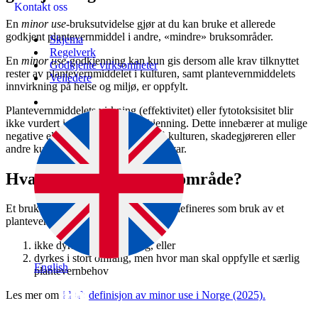
Kontakt oss
En
minor use
-bruksutvidelse gjør at du kan bruke et allerede
godkjent plantevernmiddel i andre, «mindre» bruksområder.
Skjema
Regelverk
En
minor use
-godkjenning kan kun gis dersom alle krav tilknyttet
Godkjente virksomheter
rester av plantevernmiddelet i kulturen, samt plantevernmiddelets
Veiledere
innvirkning på helse og miljø, er oppfylt.
Plantevernmiddelets virkning (effektivitet) eller fytotoksisitet blir
ikke vurdert i en
minor use
-godkjenning. Dette innebærer at mulige
negative eller positive virkninger på kulturen, skadegjøreren eller
andre kulturer rundt er brukerens ansvar.
Hva er et mindre bruksområde?
Et bruksområde av mindre betydning defineres som bruk av et
plantevernmiddel på planter som
ikke dyrkes i stort omfang, eller
dyrkes i stort omfang, men hvor man skal oppfylle et særlig
English
plantevernbehov
Les mer om
definisjon av minor use i Norge (2025).