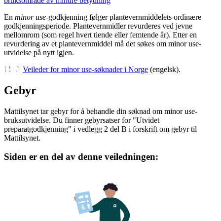
bruksområde av mindre betydning
En
minor use
-godkjenning følger plantevernmiddelets ordinære
godkjenningsperiode. Plantevernmidler revurderes ved jevne
mellomrom (som regel hvert tiende eller femtende år). Etter en
revurdering av et plantevernmiddel må det søkes om minor use-
utvidelse på nytt igjen.
Veileder for minor use-søknader i Norge
(engelsk).
Gebyr
Mattilsynet tar gebyr for å behandle din søknad om minor use-
bruksutvidelse. Du finner gebyrsatser for "Utvidet
preparatgodkjenning" i vedlegg 2 del B i forskrift om gebyr til
Mattilsynet.
Siden er en del av denne veiledningen: