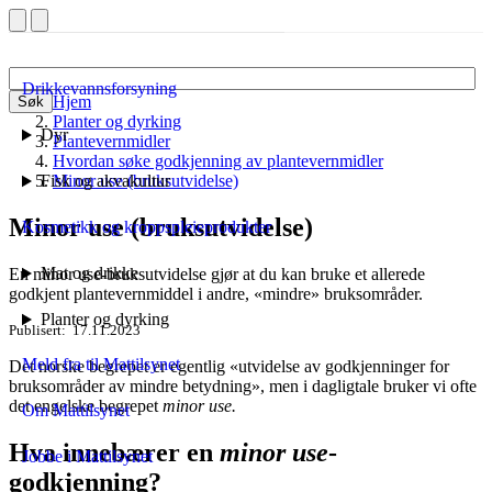
Drikkevannsforsyning
Hjem
Søk
Planter og dyrking
Dyr
Plantevernmidler
Hvordan søke godkjenning av plantevernmidler
Fisk og akvakultur
Minor use (bruksutvidelse)
Minor use (bruksutvidelse)
Kosmetikk og kroppspleieprodukter
Mat og drikke
En minor use-bruksutvidelse gjør at du kan bruke et allerede
godkjent plantevernmiddel i andre, «mindre» bruksområder.
Planter og dyrking
Publisert
17.11.2023
Meld fra til Mattilsynet
Det norske begrepet er egentlig «utvidelse av godkjenninger for
bruksområder av mindre betydning», men i dagligtale bruker vi ofte
det engelske begrepet
minor use.
Om Mattilsynet
Hva innebærer en
minor use
-
Jobbe i Mattilsynet
godkjenning?