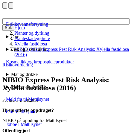
Drikkevannsforsyning
Hjem
Søk
Planter og dyrking
Dyr
Planteskadegjørere
Xylella fastidiosa
Fisk og akvakultur
NIBIO (2016) Express Pest Risk Analysis: Xylella fastidiosa
(2016)
Kosmetikk og kroppspleieprodukter
Risikovurdering
Mat og drikke
NIBIO Express Pest Risk Analysis:
Xylella fastidiosa (2016)
Planter og dyrking
Meld fra til Mattilsynet
Publisert
24.08.2016
Hvem utførte oppdraget?
Om Mattilsynet
NIBIO på oppdrag fra Mattilsynet
Jobbe i Mattilsynet
Offentliggjort