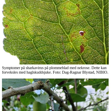
Symptomer på sharkavirus på plommeblad med nekrose. Dette kan
forveksles med haglskuddsjuke. Foto: Dag-Ragnar Blystad, NIBIO.