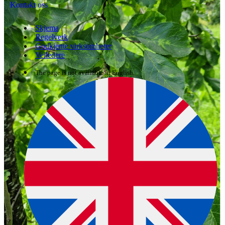
Kontakt oss
Skjema
Regelverk
Godkjente virksomheter
Veiledere
The page is not available in English.