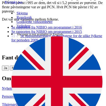
Kontakt oss
PCN ble påvist i 995 av dem, det vil si i 5,2 prosent av prøvene. De
fleste påvisningene var av gul PCN. Hvit PCN ble påvist i 92 av
prøvene.
Skjema
Regelverk
Det var stor variasjon mellom fylkene.
Godkjente virksomheter
Veiledere
Se rapporten fra NIBIO om programmet i 2016
Se rapporten fra NIBIO om programmet i 2015
The page is not available in English.
Se oppsummeringen av resultatene for de ulike fylkene
for perioden 2009–2015
Fant du det du lette etter?
Ja
Nei
Om nettstedet
Nyhetsbrev
Personvern og informasjonskapsler
Tilgjengelighetserklæring (uustatus.no)