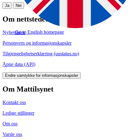
Ja
Nei
Om nettstedet
Go to English homepage
Nyhetsbrev
Personvern og informasjonskapsler
Tilgjengelighetserklæring (uustatus.no)
Åpne data (API)
Endre samtykke for informasjonskapsler
Om Mattilsynet
Kontakt oss
Ledige stillinger
Om oss
Varsle oss