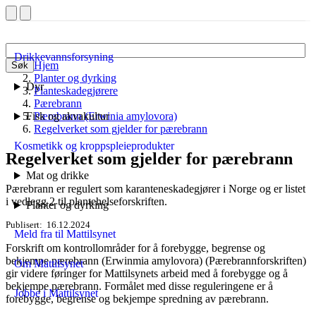
Drikkevannsforsyning
Hjem
Søk
Planter og dyrking
Dyr
Planteskadegjørere
Pærebrann
Fisk og akvakultur
Pærebrann (Erwinia amylovora)
Regelverket som gjelder for pærebrann
Kosmetikk og kroppspleieprodukter
Regelverket som gjelder for pærebrann
Mat og drikke
Pærebrann er regulert som karanteneskadegjører i Norge og er listet
i vedlegg 2 til plantehelseforskriften.
Planter og dyrking
Publisert
16.12.2024
Meld fra til Mattilsynet
Forskrift om kontrollområder for å forebygge, begrense og
bekjempe pærebrann (Erwinmia amylovora) (Pærebrannforskriften)
Om Mattilsynet
gir videre føringer for Mattilsynets arbeid med å forebygge og å
bekjempe pærebrann. Formålet med disse reguleringene er å
Jobbe i Mattilsynet
forebygge, begrense og bekjempe spredning av pærebrann.