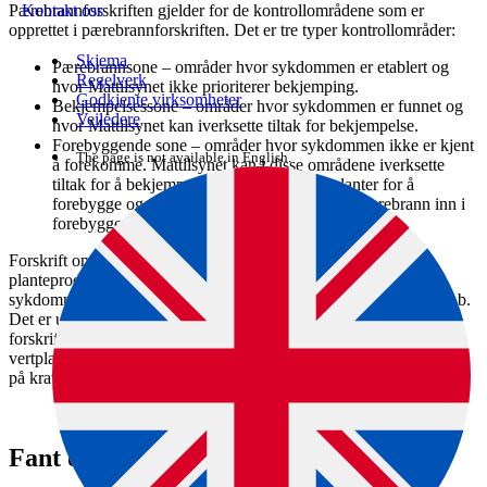
Pærebrannforskriften gjelder for de kontrollområdene som er
Kontakt oss
opprettet i pærebrannforskriften. Det er tre typer kontrollområder:
Skjema
Pærebrannsone – områder hvor sykdommen er etablert og
Regelverk
hvor Mattilsynet ikke prioriterer bekjemping.
Godkjente virksomheter
Bekjempelsessone – områder hvor sykdommen er funnet og
Veiledere
hvor Mattilsynet kan iverksette tiltak for bekjempelse.
Forebyggende sone – områder hvor sykdommen ikke er kjent
The page is not available in English.
å forekomme. Mattilsynet kan i disse områdene iverksette
tiltak for å bekjempe lett mottakelige vertplanter for å
forebygge og redusere risikoen for smitte av pærebrann inn i
forebyggende sone.
Forskrift om plantehelse gir i vedlegg 4B punkt 1 krav til
planteproduksjon av vertplanter for pærebrann. I områder hvor
sykdommen er kjent å forekomme gjelder kravene under bokstav b.
Det er utarbeidet en dispensasjonsordning fra disse
forskriftskravene, og planteskoler som produserer og omsetter
vertplanter i områder med pærebrann må søke dispensasjon basert
på kravene i denne ordningen inntil videre.
Fant du det du lette etter?