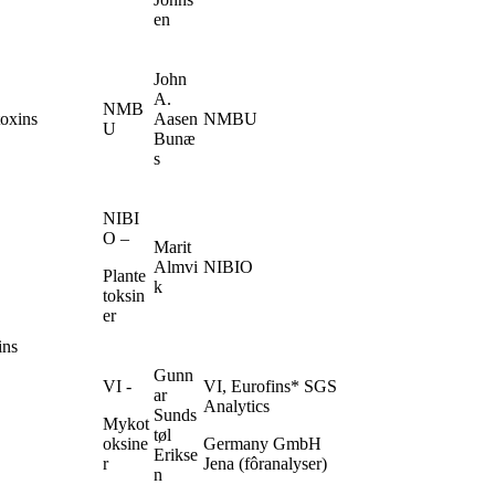
en
John
A.
NMB
toxins
Aasen
NMBU
U
Bunæ
s
NIBI
O –
Marit
Almvi
NIBIO
Plante
k
toksin
er
ins
Gunn
VI -
VI, Eurofins* SGS
ar
Analytics
Sunds
Mykot
tøl
oksine
Germany GmbH
Erikse
r
Jena (fôranalyser)
n