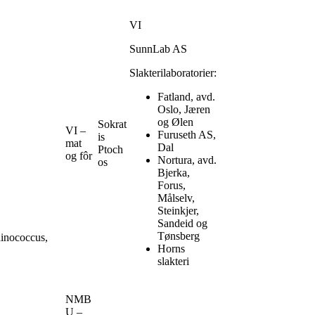
VI
SunnLab AS
Slakterilaboratorier:
Fatland, avd.
Oslo, Jæren
og Ølen
Sokrat
VI –
Furuseth AS,
is
mat
Dal
Ptoch
og fôr
Nortura, avd.
os
Bjerka,
Forus,
Målselv,
Steinkjer,
Sandeid og
Tønsberg
hinococcus,
Horns
slakteri
NMB
U –