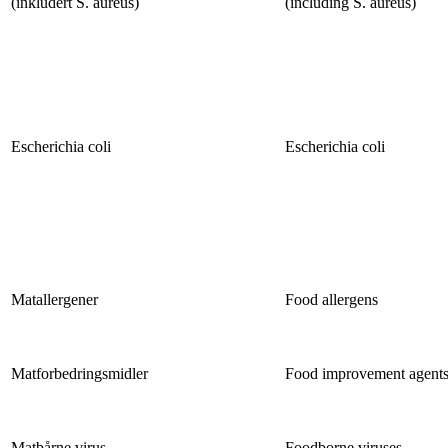
(inkludert S. aureus)
(including S. aureus)
Escherichia coli
Escherichia coli
Matallergener
Food allergens
Matforbedringsmidler
Food improvement agent
Matbårne virus
Foodborne viruses