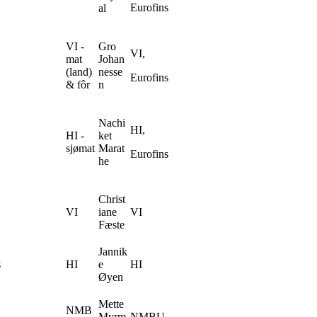
Eurofins
al
VI -
Gro
VI,
mat
Johan
(land)
nesse
Eurofins
& fôr
n
Nachi
HI,
HI -
ket
sjømat
Marat
Eurofins
he
Christ
VI
iane
VI
Fæste
Jannik
s
HI
e
HI
Øyen
Mette
NMB
Myrm
NMBU