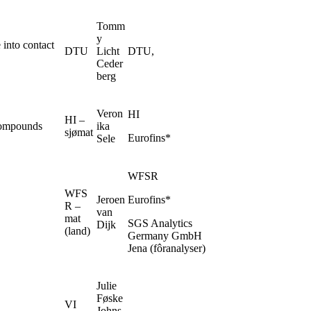
Tomm
y
 into contact
DTU
Licht
DTU,
Ceder
berg
Veron
HI
HI –
compounds
ika
sjømat
Eurofins*
Sele
WFSR
WFS
Jeroen
Eurofins*
R –
van
mat
SGS Analytics
Dijk
(land)
Germany GmbH
Jena (fôranalyser)
Julie
Føske
VI
Johns