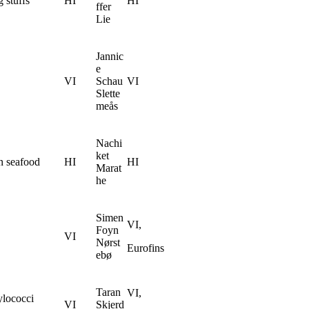
 stuffs
HI
HI
ffer
Lie
Jannic
e
VI
Schau
VI
Slette
meås
Nachi
ket
in seafood
HI
HI
Marat
he
Simen
VI,
Foyn
VI
Nørst
Eurofins
ebø
Taran
VI,
ylococci
VI
Skjerd