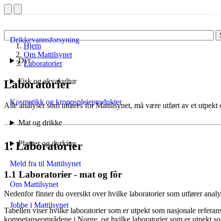
Drikkevannsforsyning
Hjem
Om Mattilsynet
Dyr
Laboratorier
Fisk og akvakultur
Laboratorier
Kosmetikk og kroppspleieprodukter
Alle analyser som utføres for Mattilsynet, må være utført av et utpekt o
Mat og drikke
Planter og dyrking
1.
Laboratorier
Meld fra til Mattilsynet
1.1
Laboratorier - mat og fôr
Om Mattilsynet
Nedenfor finner du oversikt over hvilke laboratorier som utfører analy
Jobbe i Mattilsynet
Tabellen viser hvilke laboratorier som er utpekt som nasjonale refera
kompetanseområdene i Norge, og hvilke laboratorier som er utpekt som