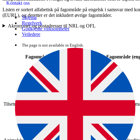
Kontakt oss
Listen er sortert alfabetisk på fagområde på engelsk i samsvar med ko
(EURL), og deretter er det inkludert øvrige fagområder.
Skjema
Regelverk
Akronymer og postadresser til NRL og OFL
Godkjente virksomheter
Veiledere
The page is not available in English.
Fagområde (norsk)
Fagområde (eng
Tilsetningsstoffer til bruk i dyrefôr
Additives for use in anima