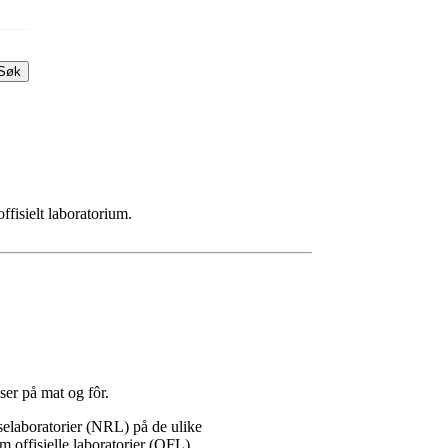
Søk
ffisielt laboratorium.
ser på mat og fôr.
nselaboratorier (NRL) på de ulike
 offisielle laboratorier (OFL).