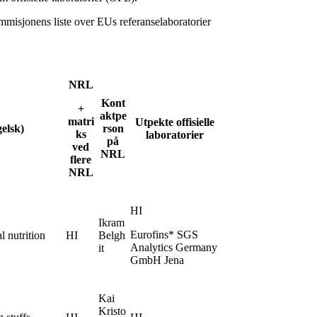
mmisjonens liste over EUs referanselaboratorier
NRL
Kont
+
aktpe
matri
Utpekte offisielle
elsk)
rson
ks
laboratorier
på
ved
NRL
flere
NRL
HI
Ikram
Eurofins* SGS
l nutrition
HI
Belgh
Analytics Germany
it
GmbH Jena
Kai
Kristo