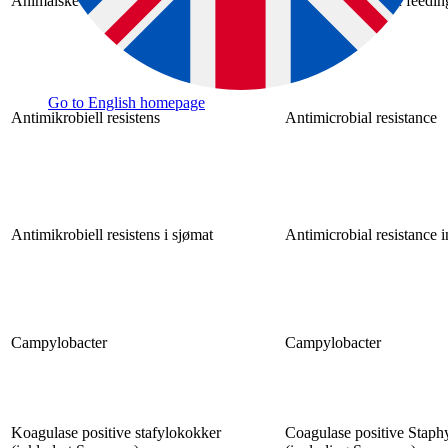
Animalske proteiner i dyrefôr
Animal proteins in feeding
Go to English homepage
Antimikrobiell resistens
Antimicrobial resistance
Antimikrobiell resistens i sjømat
Antimicrobial resistance 
Campylobacter
Campylobacter
Koagulase positive stafylokokker
Coagulase positive Staph