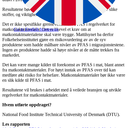
Resultatene bør gi en økt bevissthet om tilstedeværelsen av slike
stoffer, og viktigheten av å begrense bruken av PFAS.
Det er ikke spesifikke grenseverdier for PFAS i regelverket for
matkontaktmaterialer. Det er likevel et krav om at
Go to English homepage
matkontaktmaterialene skal være trygge. Mattilsynet ba derfor
Folkehelseinstituttet gjøre en risikovurdering av av de syv
produktene som hadde målbare nivåer av PFAS i migrasjonstestene.
Ingen av produktene hadde så høye nivåer at de måtte trekkes fra
markedet.
Det kan være mange kilder til forekomst av PFAS i mat, blant annet
fra matkontaktmaterialer. For høyt inntak av PFAS over tid kan
medføre økt risiko for helsefare. Matkontaktmaterialer bør ikke være
en slik kilde til PFAS i mat.
Resultatene vil brukes i arbeidet med å veilede bransjen og utvikle
regelverket for matkontaktmaterialer.
Hvem utførte oppdraget?
National Food Institute Technical University of Denmark (DTU).
Les rapporten