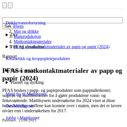
Drikkevannsforsyning
Hjem
Søk
Mat og drikke
Dyr
Matproduksjon
Matkontaktmaterialer
Fisk og akvakultur
PFAS i matkontaktmaterialer av papp og papir (2024)
Rapport
Kosmetikk og kroppspleieprodukter
PFAS i matkontaktmaterialer av papp og
Mat og drikke
papir (2024)
Planter og dyrking
PFAS brukes i papp- og papirprodukter som papptallerkener,
Meld fra til Mattilsynet
sugerør og muffinsformer for å gjøre produktene vann- og
fettavstøtende. Mattilsynets undersøkelse fra 2024 viser at disse
helseskadelige stoffene kan komme over i maten, men det er lavere
Om Mattilsynet
nivåer enn i undersøkelsen fra 2017.
Jobbe i Mattilsynet
Publisert
23.06.2025