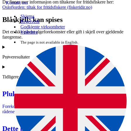
Du finner mer informasjon om tiltakene for fritidsfiskere her:
Kontakt oss
Oslofjorden: tiltak for fritidsfiskere (fiskeridir.no)
Skjema
Blåskjell: kan spises
Regelverk
Godkjente virksomheter
Det er ikke påvist algeforekomster eller gift i skjell over gjeldende
Veiledere
faregrense.
The page is not available in English.
Prøveresultater
Tidligere målinger
Plukk så nært målestedet som mulig
Forekomster av giftige skjell kan være lokalt. Vær forsiktig hvis
rådene veksler langs samme kyststripe.
Dette betyr prøvesvarene i