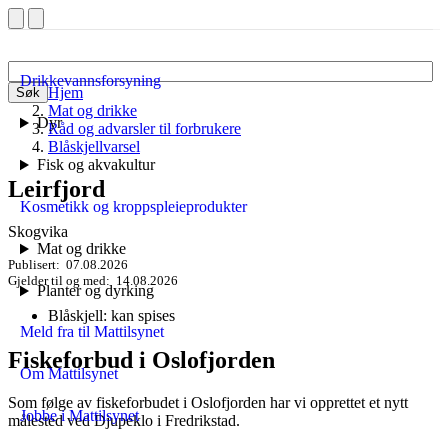
Drikkevannsforsyning
Hjem
Søk
Mat og drikke
Dyr
Råd og advarsler til forbrukere
Blåskjellvarsel
Fisk og akvakultur
Leirfjord
Kosmetikk og kroppspleieprodukter
Skogvika
Mat og drikke
Publisert
07.08.2026
Gjelder til og med
14.08.2026
Planter og dyrking
Blåskjell: kan spises
Meld fra til Mattilsynet
Fiskeforbud i Oslofjorden
Om Mattilsynet
Som følge av fiskeforbudet i Oslofjorden har vi opprettet et nytt
Jobbe i Mattilsynet
målested ved Djupeklo i Fredrikstad.