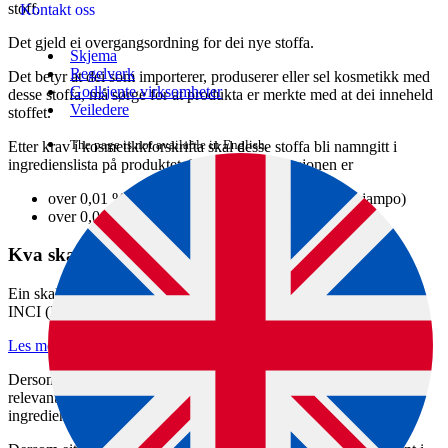
stoff.
Kontakt oss
Det gjeld ei overgangsordning for dei nye stoffa.
Skjema
Regelverk
Det betyr at dei som importerer, produserer eller sel kosmetikk med
Godkjente virksomheter
desse stoffa, må sørge for at produkta er merkte med at dei inneheld
Veiledere
stoffet.
The page is not available in English.
Etter krav i kosmetikkforskrifta skal desse stoffa bli namngitt i
ingredienslista på produktet dersom konsentrasjonen er
over 0,01 % i produkt som skyljast av (til dømes sjampo)
over 0,001 % i andre produkt (til dømes krem)
Kva skal stå i ingredienslista?
Ein skal oppgji parfymestoffa med eit namn frå ei standardliste,
INCI (International Nomenclature of Cosmetic).
Les meir om INCI og kvar du kan leite opp namna
.
Dersom eit produkt inneheld ei parfymeblanding, skal både dei
relevante parfymestoffa og "parfum" eller "aroma" stå i
ingredienslista.