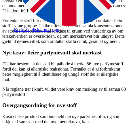
Dersom eit merkepliktig parfymestoff inngår som ein komponent i
eit anna merkepliktig parfymestoff, skal begge oppgivast. Til dømes:
"Linalool frå Lavandula oil."
For enkelte stoff blir det brukt ei samlenemning som omfattar fleire
stoff i same gruppe. I slike tilfelle er det den samla konsentrasjonen
Go to English homepage
av stoffa i gruppa som skal leggjast til grunn ved vurderinga av om
terskelverdien er overskriden, og om merkekravet blir utløyst. Dette
gjeld til dømes citral, som omfattar stoffa citral, geranial og neral.
Nye krav: fleire parfymestoff skal merkast
EU har bestemt at det skal bli påbode å merke 56 nye parfymestoff,
fordi dei kan gi allergiske reaksjonar. Formålet er å gi forbrukarar
betre moglegheit til å identifisere og unngå stoff dei er allergiske
mot.
Når reglane trer i kraft, vil det vere krav om merking av til saman 80
parfymestoff.
Overgangsordning for nye stoff
Kosmetiske produkt som inneheld dei nye parfymestoffa, og som
ikkje er i samsvar med dei nye merkekrava, kan