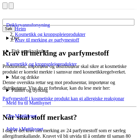
Drikkevannsforsyning
Heim
Søk
Kosmetikk og kroppspleieprodukter
Dyr
Krav til merking av parfymestoff
Fisk og akvakultur
Krav til merking av parfymestoff
Kosmetikk og kroppspleieprodukter
Produsentar, importørar og distributørar skal sikre at kosmetiske
produkt er korrekt merkte i samsvar med kosmetikkregelverket.
Mat og drikke
Denne oversikta rettar seg mot produsentar, importørar og
distributørar. Viss du er forbrukar, kan du lese meir her:
Planter og dyrking
Parfymestoff i kosmetiske produkt kan gi allergiske reaksjonar
Meld fra til Mattilsynet
Når skal stoff merkast?
Om Mattilsynet
Jobbe i Mattilsynet
I dag er det krav om merking av 24 parfymestoff som er særleg
allergiframkallande. Kravet vil bli utvida til å omfatte til saman 80