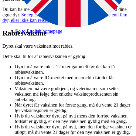
Du kan ha med deg inntil fem dyr, og du kan bare reise med dine
egne dyr.
Se reglene som gjelder hvis du reiser med flere enn fem
dyr, eller ikke kan reise sammen med dyret selv
Go to English homepage
Rabiesvaksine
Dyret skal være vaksinert mot rabies.
Dette skal til for at rabiesvaksinen er gyldig:
Dyret må være minst 12 uker gammelt før det kan få
rabiesvaksinen.
Dyret må være ID-merket med microchip før det får
rabiesvaksinen.
Vaksinen må være godkjent, og veterinæren som setter
vaksinen må følge den enkelte vaksineprodusenten sin
anbefaling.
Når dyret får vaksinen for første gang, må du vente 21 dager
før vaksinasjonen er gyldig.
Hvis du vaksinerer dyret på nytt mens den forrige vaksinen
fortsatt er gyldig, er den nye vaksinen gyldig med en gang.
Hvis du vaksinerer dyret på nytt, men den forrige vaksinen er
utløpt, må du vente 21 dager før den nye vaksinen er gyldig.