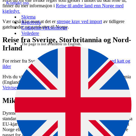
Hvis du vil vite hvilke regler som gjelder i landet du skal reise til,
Kontakt oss
finner du mer informasjon i
Reise til andre land enn Norge med
kjæledyr.
Skjema
Vær også klar over at det er
strenge krav ved import
av tidligere
Regelverk
gatehunder og gatekatter til Norge.
Godkjente virksomheter
Veiledere
Reise fra Sverige, Storbritannia og Nord-
The page is not available in English.
Irland
For reiser fra Sverige er det enklere regler:
Fra Sverige med katt og
ilder
Hvis du vil vite hvilke regler som gjelder for reiser fra Storbritannia
(England, Skottland og Wales) og Nord-Irland, kan du bruke
Veiviser: Reise med kjæledyr
.
Mikrochip, pass og antall dyr
Dyrene skal være ID-merket med mikrochip som oppfyller ISO-
standard 11784 og benytte HDX- eller FDX-B-teknologi. De må ha
EU-kjæledyrpass. Passet skal være utstedt av autorisert veterinær i
Norge eller et annet EU/EØS-land. Du som eier dyret, må signere
passet for at det skal være gyldig.