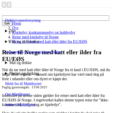
Drikkevannsforsyning
Hjem
Søk
Dyr
Dyr
Kjæledyr, konkurransedyr og hobbydyr
Reise med kjæledyr til Norge
Fisk og akvakultur
Reise til Norge med katt eller ilder fra EU/EØS
Reise til Norge med katt eller ilder fra
Kosmetikk og kroppspleieprodukter
EU/EØS
Mat og drikke
Når du tar med katt eller ilder til Norge fra et land i EU/EØS, må du
Planter og dyrking
følge disse reglene – uansett om kjæledyret har vært med deg på
ferie i utlandet eller om dyret er kjøpt der.
Meld fra til Mattilsynet
Faglig gjennomgått
13.06.2025
Om Mattilsynet
Innholdet på denne siden gjelder for reiser med katt eller ilder fra
EU/EØS til Norge. I regelverket kalles denne typen reise for "ikke-
kommersiell forflytning av kjæledyr".
Jobbe i Mattilsynet