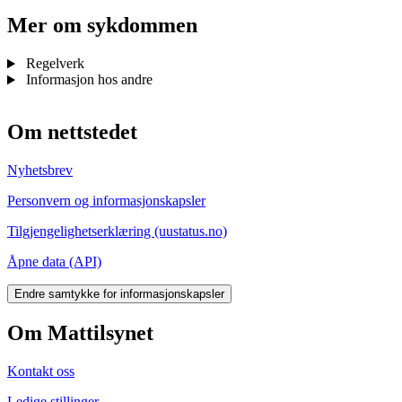
Mer om sykdommen
Regelverk
Informasjon hos andre
Om nettstedet
Nyhetsbrev
Personvern og informasjonskapsler
Tilgjengelighetserklæring (uustatus.no)
Åpne data (API)
Endre samtykke for informasjonskapsler
Om Mattilsynet
Kontakt oss
Ledige stillinger