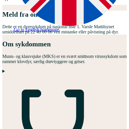
Meld fra om liste 1-sykdom
Dette er en dyresykdom på nasjonal liste 1. Varsle Mattilsynet
Go to English homepage
umiddelbart på 22 40 00 00 ved mistanke eller påvisning på dyr.
Om sykdommen
Munn- og klauvsjuke (MKS) er en svært smittsom virussykdom som
rammer klovdyr, særlig drøvtyggere og griser.