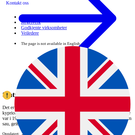
Kontakt oss
Skjema
Regelverk
Godkjente virksomheter
Veiledere
The page is not available in English.
Status munn- og klauvsjuke
Det er et pågående utbrudd av munn- og klauvsjuke på den
kypriotiske delen av Kypros og i Hellas. Siste kjente tilfelle i Norge
var i 1952. Sykdommen er svært smittsom og rammer klauvdyr som
sau, geit, storfe, svin og tamme og ville hjortedyr.
Oppdatert
24.03.2026