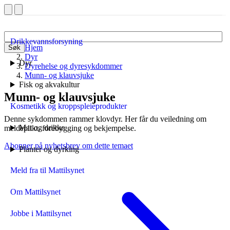
Drikkevannsforsyning
Hjem
Søk
Dyr
Dyr
Dyrehelse og dyresykdommer
Munn- og klauvsjuke
Fisk og akvakultur
Munn- og klauvsjuke
Kosmetikk og kroppspleieprodukter
Denne sykdommen rammer klovdyr. Her får du veiledning om
Mat og drikke
meldeplikt, forebygging og bekjempelse.
Abonner på nyhetsbrev om dette temaet
Planter og dyrking
Meld fra til Mattilsynet
Om Mattilsynet
Jobbe i Mattilsynet