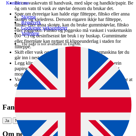
Be om vaskevatn til handvask, med såpe og handkle/papir. Be
Kontakt oss
òg om vatn til vask av støvlar dersom du brukar det.
Spør om dyreeigar kan halde eige filtteppe, filtsko eller anna
Skjema
skotøy og kjeledress. Dersom eigaren ikkje har filtteppe,
Regelverk
filtsko eller anna skotøy, kan du bruke gummistøvlar, filtsko
Godkjente virksomheter
eller joggesko. Filtsko og joggesko må vaskast i vaskemaskin
Veiledere
(60 °C) og desinfiserast før bruk i ny buskap. Gummimatte
eller finerplate kan nyttast til klippeunderlag i staden for
The page is not available in English.
filtteppe.
Skift eller vask og desinfiser knivar på klippemaskina før du
går inn i neste fjøs.
Legg klippeutstyret på eit reint bord, eller bruk i ein rein
papirsekk (vrengt) eller liknande, slik at det kjem minst
mogeleg i kontakt med urin og avføring.
Vask alt utstyr grundig før desinfeksjon, det er naudsynt for at
desinfeksjonsmiddelet skal ha effekt.
Fann du det du leita etter?
Ja
Nei
Om nettstedet