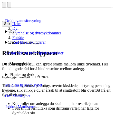
Drikkevannsforsyning
Heim
Søk
Dyr
Dyr
Dyrehelse og dyresykdommer
Fotråte
Fisk og akvakultur
Råd til saueklipparar
Råd til saueklipparar
Kosmetikk og kroppspleieprodukter
Mat og drikke
Du som klipper sau, kan spreie smitte mellom ulike dyrehald. Her
finn du gode råd for å hindre smitte mellom anlegg.
Planter og dyrking
Fagleg gjennomgått
01.11.2024
Meld fra til Mattilsynet
Tenk først og fremst på fottøy, overtrekksklede, utstyr og personleg
hygiene, slik at ikkje du er årsak til at smittestoff blir overført frå eit
fjøs til eit anna.
Om Mattilsynet
Kontroller om anlegga du skal inn i, har restriksjonar.
Jobbe i Mattilsynet
Følg smitteverntiltaka som driftsansvarleg har laga for
dyrehaldet sitt.