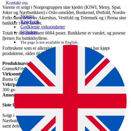
Kontakt oss
Varene er solgt i Norgesgruppen sine kjeder (KIWI, Meny, Spar,
Joker og Nærbutikken) i Oslo-området, Buskerud, Østfold, Nordre
Skjema
Follo samt deler av Akershus, Vestfold og Telemark og i Rema sine
Regelverk
butikker i hele landet.
Godkjente virksomheter
Veiledere
Totalt er det distribuert 6684 poser. Butikkene er varslet, og posene
fjernes fra butikkhyllene.
The page is not available in English.
Forbrukere som er allergiske mot pistasjnøtter og har kjøpt
produktene, rådes til å kaste disse.
Produktnavn
Grønn&Frisk Wok Mix
Virksomhet som kaller tilbake varen
Bama Gruppen AS
Vekt/pakningsstørrelse
300 gram
Annen informasjon
Siste forbruksdag: 19.11.2024
Solgt i Norgesgruppens sine kjeder (Kiwi, Meny, Spar, Joker og
Nærbutikken) i Oslo-området, Buskerud, Østfold, Nordre Follo
samt deler av Akerhus, Vestfold og Telemark.