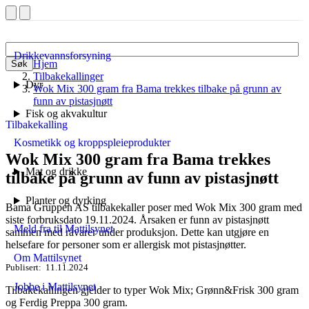
Drikkevannsforsyning
Hjem
Søk
Tilbakekallinger
Dyr
Wok Mix 300 gram fra Bama trekkes tilbake på grunn av
funn av pistasjnøtt
Fisk og akvakultur
Tilbakekalling
Kosmetikk og kroppspleieprodukter
Wok Mix 300 gram fra Bama trekkes
Mat og drikke
tilbake på grunn av funn av pistasjnøtt
Planter og dyrking
Bama Gruppen AS tilbakekaller poser med Wok Mix 300 gram med
siste forbruksdato 19.11.2024. Årsaken er funn av pistasjnøtt
Meld fra til Mattilsynet
sammen med råvarer under produksjon. Dette kan utgjøre en
helsefare for personer som er allergisk mot pistasjnøtter.
Om Mattilsynet
Publisert
11.11.2024
Jobbe i Mattilsynet
Tilbakekallingen gjelder to typer Wok Mix; Grønn&Frisk 300 gram
og Ferdig Preppa 300 gram.