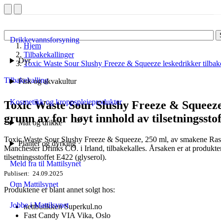
Drikkevannsforsyning
Hjem
Tilbakekallinger
Dyr
Toxic Waste Sour Slushy Freeze & Squeeze leskedrikker tilbakek
Tilbakekalling
Fisk og akvakultur
Kosmetikk og kroppspleieprodukter
Toxic Waste Sour Slushy Freeze & Squeeze 
grunn av for høyt innhold av tilsetningsstof
Mat og drikke
Toxic Waste Sour Slushy Freeze & Squeeze, 250 ml, av smakene Ras
Planter og dyrking
Manchester Drinks CO. i Irland, tilbakekalles. Årsaken er at produkte
tilsetningsstoffet E422 (glyserol).
Meld fra til Mattilsynet
Publisert
24.09.2025
Om Mattilsynet
Produktene er blant annet solgt hos:
Jobbe i Mattilsynet
nettbutikken Superkul.no
Fast Candy VIA Vika, Oslo