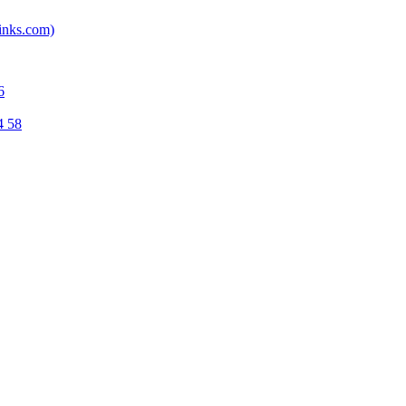
inks.com)
6
4 58