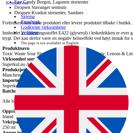
Fast Candy Bergen, Lagunen storsenter
Kontakt oss
Dropsen Stavanger sentrum
Dropsen Kvadrat storsenter, Sandnes
Skjema
Regelverk
Forbrukere kan kaste produktet eller levere produktet tilbake i butikk.
Godkjente virksomheter
Veiledere
Innholdet av tilsetningsstoffet E422 (glyserol) i leskedrikken er over 
trygt. Det kan derfor være en negativ helseeffekt ved høyt inntak for s
The page is not available in English.
Produktnavn
Toxic Waste Sour Slushy Freeze & Squeeze (Rasberry; Lenom & Lim
Virksomhet som kaller tilbake varen
Superkul.no AS, Fast Candy AS, Dropsen AS
Produksjonsvirksomhet
Manchester Drinks Co., Dublin, Irland
Importør
Superkul.no AS, Fast Candy AS, Dropsen AS
Batchnummer
Alle batchnummer
Opprinnelsesland
Irland
Vekt/pakningsstørrelse
250 ml
Annen informasjon