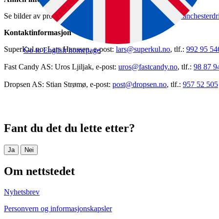
Se bilder av produktene
Slush Ice Pouch – Withdrawal (manchesterdr
Kontaktinformasjon
SuperKul.no: Lars Hanssen, e-post:
lars@superkul.no
, tlf.:
992 95 54
Go to English homepage
Fast Candy AS: Uros Ljiljak, e-post:
uros@fastcandy.no
, tlf.:
98 87 9
Dropsen AS: Stian Strømø, e-post:
post@dropsen.no
, tlf.:
957 52 505
Fant du det du lette etter?
Ja
Nei
Om nettstedet
Nyhetsbrev
Personvern og informasjonskapsler