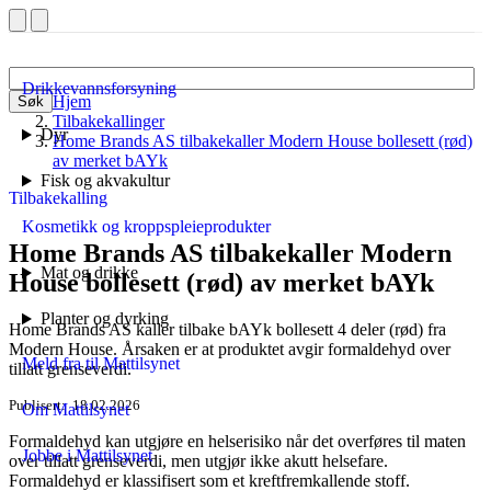
Drikkevannsforsyning
Hjem
Søk
Tilbakekallinger
Dyr
Home Brands AS tilbakekaller Modern House bollesett (rød)
av merket bAYk
Fisk og akvakultur
Tilbakekalling
Kosmetikk og kroppspleieprodukter
Home Brands AS tilbakekaller Modern
Mat og drikke
House bollesett (rød) av merket bAYk
Planter og dyrking
Home Brands AS kaller tilbake bAYk bollesett 4 deler (rød) fra
Modern House. Årsaken er at produktet avgir formaldehyd over
Meld fra til Mattilsynet
tillatt grenseverdi.
Publisert
18.02.2026
Om Mattilsynet
Formaldehyd kan utgjøre en helserisiko når det overføres til maten
Jobbe i Mattilsynet
over tillatt grenseverdi, men utgjør ikke akutt helsefare.
Formaldehyd er klassifisert som et kreftfremkallende stoff.