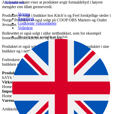
Analyseresultatet viser at produktet avgir formaldehyd i høyere
Kontakt oss
mengder enn tillatt grenseverdi.
Skjema
Produktet er solgt i butikker hos Kitch’n og Feel forskjellige steder i
Regelverk
Norge. Produktet er også solgt på COOP OBS Mariero og Outlet
Godkjente virksomheter
Jevnaker.
Veiledere
Bollesettet er også solgt i ulike nettbutikker, som for eksempel
The page is not available in English.
homebrands.no, kitchn.no og feel.no.
Produktet er også solgt i Sverige. Cervera har solgt produktet i sine
butikker og i nettbutikkene cervera.se og cervera.no.
Forbrukere som har kjøpt produktet, kan levere det tilbake til
butikken eller kaste det.
Produktnavn
bAYk bollesett med lokk 4 deler (rød) Modern House
Virksomhet som kaller tilbake varen
Home Brands AS
Importør
Home Brands AS
Varenummer, for eksempel EAN-nummer
Artikkelnummer: 46205221, EAN: 7070549174626