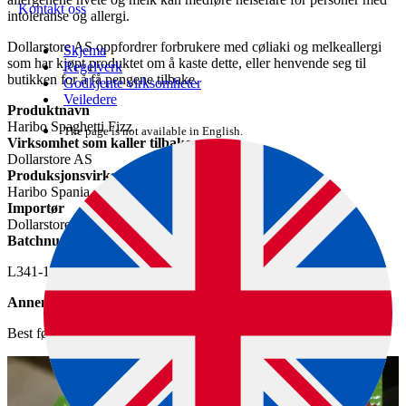
Kontakt oss
intoleranse og allergi.
Dollarstore AS oppfordrer forbrukere med cøliaki og melkeallergi
Skjema
som har kjøpt produktet om å kaste dette, eller henvende seg til
Regelverk
butikken for å få pengene tilbake.
Godkjente virksomheter
Veiledere
Produktnavn
Haribo Spaghetti Fizz
The page is not available in English.
Virksomhet som kaller tilbake varen
Dollarstore AS
Produksjonsvirksomhet
Haribo Spania
Importør
Dollarstore AS
Batchnummer
L341-15424-0000600
Annen informasjon
Best før-dato er 09/2025.