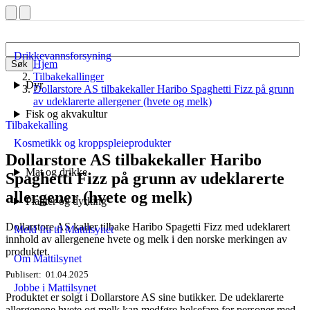
Drikkevannsforsyning
Hjem
Søk
Tilbakekallinger
Dyr
Dollarstore AS tilbakekaller Haribo Spaghetti Fizz på grunn
av udeklarerte allergener (hvete og melk)
Fisk og akvakultur
Tilbakekalling
Kosmetikk og kroppspleieprodukter
Dollarstore AS tilbakekaller Haribo
Mat og drikke
Spaghetti Fizz på grunn av udeklarerte
allergener (hvete og melk)
Planter og dyrking
Dollarstore AS kaller tilbake Haribo Spagetti Fizz med udeklarert
Meld fra til Mattilsynet
innhold av allergenene hvete og melk i den norske merkingen av
produktet.
Om Mattilsynet
Publisert
01.04.2025
Jobbe i Mattilsynet
Produktet er solgt i Dollarstore AS sine butikker. De udeklarerte
allergenene hvete og melk kan medføre helsefare for personer med