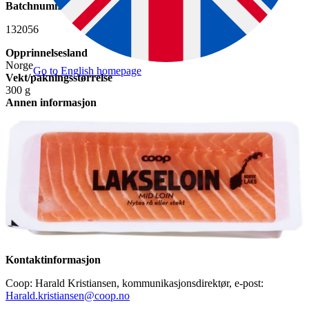
Batchnummer
132056
Opprinnelsesland
Norge
Go to English homepage
Vekt/pakningsstørrelse
300 g
Annen informasjon
Kontaktinformasjon
Coop: Harald Kristiansen, kommunikasjonsdirektør, e-post:
Harald.kristiansen@coop.no