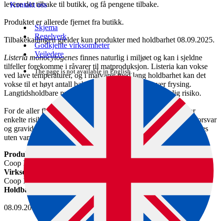
levere det tilbake til butikk, og få pengene tilbake.
Kontakt oss
Produktet er allerede fjernet fra butikk.
Skjema
Regelverk
Tilbakekallingen gjelder kun produkter med holdbarhet 08.09.2025.
Godkjente virksomheter
Veiledere
Listeria monocytogenes
finnes naturlig i miljøet og kan i sjeldne
tilfeller forekomme i råvarer til matproduksjon. Listeria kan vokse
The page is not available in English.
ved lave temperaturer, og i matvarer med lang holdbarhet kan det
vokse til et høyt antall bakterier. Bakterien overlever frysing.
Langtidsholdbare produkter som spises rått, utgjør særlig risiko.
For de aller fleste er lave nivåer av bakterien ufarlige, men for
enkelte risikogrupper som eldre, personer med nedsatt immunforsvar
og gravide, kan bakterien føre til sykdom dersom produktet spises
uten varmebehandling.
Produktnavn
Coop Lakseloin
Virksomhet som kaller tilbake varen
Coop Norge SA
Holdbarhetsdato
08.09.2025