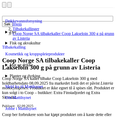
Drikkevannsforsyning
Hjem
Søk
Tilbakekallinger
Dyr
Coop Norge SA tilbakekaller Coop Lakseloin 300 g på grunn
av Listeria
Fisk og akvakultur
Tilbakekalling
Kosmetikk og kroppspleieprodukter
Coop Norge SA tilbakekaller Coop
Mat og drikke
Lakseloin 300 g på grunn av Listeria
Planter og dyrking
Coop Norge SA kaller tilbake Coop Lakseloin 300 g med
holdbarhetsdato 08.09.2025 fra markedet fordi det er påvist
Listeria
Meld fra til Mattilsynet
monocytogenes
. Produktet er ikke egnet til å spises rått. Produktet er
kun solgt i to Coop – butikker: Extra Finstadjordet og Extra
Slemdal.
Om Mattilsynet
Publisert
02.09.2025
Jobbe i Mattilsynet
Coop ber forbrukere som har kjøpt produktet om å kaste dette eller