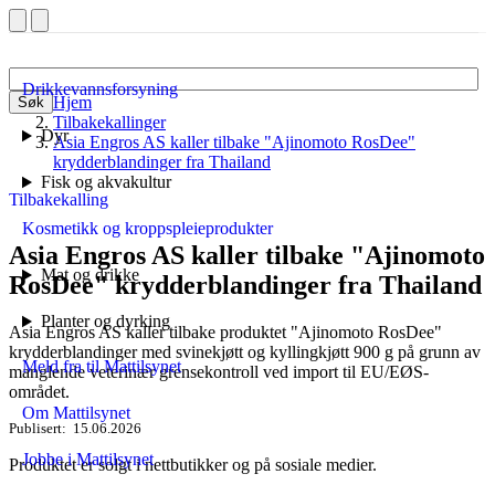
Drikkevannsforsyning
Hjem
Søk
Tilbakekallinger
Dyr
Asia Engros AS kaller tilbake "Ajinomoto RosDee"
krydderblandinger fra Thailand
Fisk og akvakultur
Tilbakekalling
Kosmetikk og kroppspleieprodukter
Asia Engros AS kaller tilbake "Ajinomoto
Mat og drikke
RosDee" krydderblandinger fra Thailand
Planter og dyrking
Asia Engros AS kaller tilbake produktet "Ajinomoto RosDee"
krydderblandinger med svinekjøtt og kyllingkjøtt 900 g på grunn av
Meld fra til Mattilsynet
manglende veterinær grensekontroll ved import til EU/EØS-
området.
Om Mattilsynet
Publisert
15.06.2026
Jobbe i Mattilsynet
Produktet er solgt i nettbutikker og på sosiale medier.