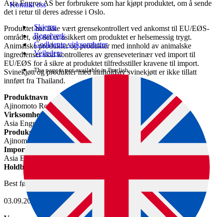
Asia Engros AS ber forbrukere som har kjøpt produktet, om å sende
Kontakt oss
det i retur til deres adresse i Oslo.
Skjema
Produktet har ikke vært grensekontrollert ved ankomst til EU/EØS-
Regelverk
området, og det er usikkert om produktet er helsemessig trygt.
Godkjente virksomheter
Animalske produkter og produkter med innhold av animalske
Veiledere
ingredienser skal kontrolleres av grenseveterinær ved import til
EU/EØS for å sikre at produktet tilfredsstiller kravene til import.
The page is not available in English.
Svinekjøtt og produkter med innhold av svinekjøtt er ikke tillatt
innført fra Thailand.
Produktnavn
Ajinomoto Rosdee chicken powder og pork mix powder
Virksomhet som kaller tilbake varen
Asia Engros AS
Produksjonsvirksomhet
Ajinomoto Co. Ltd.
Importør
Asia Engros AS
Holdbarhetsdato
Best før
03.09.2026