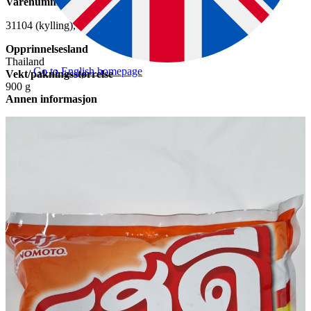
Varenummer, for eksempel EAN-nummer
31104 (kylling), 30883 (svin)
Opprinnelsesland
Thailand
Go to English homepage
Vekt/pakningsstørrelse
900 g
Annen informasjon