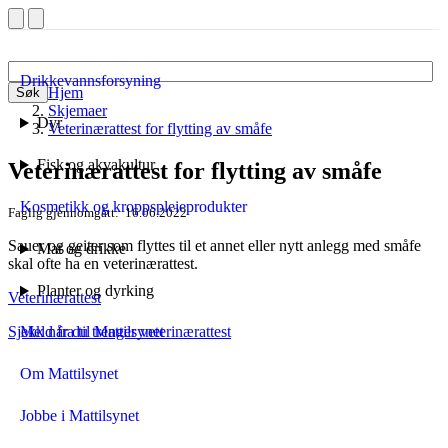
Drikkevannsforsyning
Hjem
Søk
Skjemaer
Dyr
Veterinærattest for flytting av småfe
Fisk og akvakultur
Veterinærattest for flytting av småfe
Kosmetikk og kroppspleieprodukter
Faglig gjennomgått
16.06.2022
Sauer og geiter som flyttes til et annet eller nytt anlegg med småfe
Mat og drikke
skal ofte ha en veterinærattest.
Planter og dyrking
Veterinærattest
Sjekk når du trenger veterinærattest
Meld fra til Mattilsynet
Om Mattilsynet
Jobbe i Mattilsynet