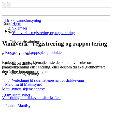
Drikkevannsforsyning
Hjem
Søk
Skjemaer
Dyr
Vannverk - registrering og rapportering
Fisk og akvakultur
Vannverk - registrering og rapportering
Kosmetikk og kroppspleieprodukter
Publisert
01.11.2021
Bruk Mattilsynets skjematjeneste dersom du vil søke om
Mat og drikke
plangodkjenning eller endring, eller dersom du skal gjennomføre
den årlige innrapporteringen.
Planter og dyrking
Veiledning til skjematjenesten for drikkevann
Meld fra til Mattilsynet
Mattilsynets skjematjeneste
Om Mattilsynet
Veiledning til drikkevannsforskriften
Jobbe i Mattilsynet