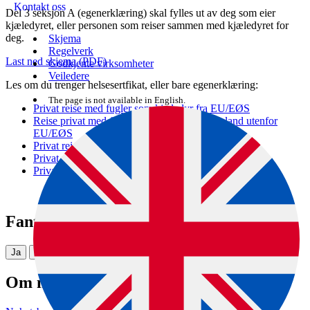
Kontakt oss
Del 3 seksjon A (egenerklæring) skal fylles ut av deg som eier
kjæledyret, eller personen som reiser sammen med kjæledyret for
deg.
Skjema
Regelverk
Last ned skjema (PDF)
Godkjente virksomheter
Veiledere
Les om du trenger helsesertfikat, eller bare egenerklæring:
The page is not available in English.
Privat reise med fugler som kjæledyr fra EU/EØS
Reise privat med fugler som kjæledyr til fra land utenfor
EU/EØS
Privat reise med gnager
Privat reise med kanin
Privat reise med reptiler
Fant du det du lette etter?
Ja
Nei
Om nettstedet