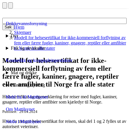
Drikkevannsforsyning
Hjem
Søk
Skjemaer
Dyr
Modell for helsesertifikat for ikke-kommersiell forflytning av
fem eller færre fugler, kaniner, gnagere, reptiler eller amfibier
Fisk og akvakultur
til Norge fra alle stater
Modell for helsesertifikat for ikke-
Kosmetikk og kroppspleieprodukter
kommersiell forflytning av fem eller
Mat og drikke
færre fugler, kaniner, gnagere, reptiler
eller amfibier til Norge fra alle stater
Planter og dyrking
Helsesertifikat og egenerklæring for reiser med fugler, kaniner,
Meld fra til Mattilsynet
gnagere, reptiler eller amfibier som kjæledyr til Norge.
Om Mattilsynet
Publisert
29.04.2024
Hvis du trenger helsesertifikat for reisen, skal del 1 og 2 fylles ut av
Jobbe i Mattilsynet
autorisert veterinær.