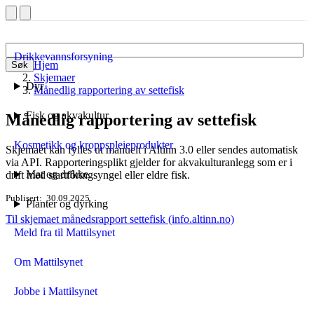
Drikkevannsforsyning
Hjem
Søk
Skjemaer
Dyr
Månedlig rapportering av settefisk
Fisk og akvakultur
Månedlig rapportering av settefisk
Kosmetikk og kroppspleieprodukter
Skjemaet kan fylles ut manuelt i Altinn 3.0 eller sendes automatisk
via API. Rapporteringsplikt gjelder for akvakulturanlegg som er i
Mat og drikke
drift med startfôringsyngel eller eldre fisk.
Publisert
30.09.2025
Planter og dyrking
Til skjemaet månedsrapport settefisk
(info.altinn.no)
Meld fra til Mattilsynet
Om Mattilsynet
Jobbe i Mattilsynet