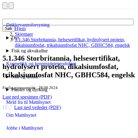
Drikkevannsforsyning
Hjem
Søk
Skjemaer
Dyr
5.1.346 Storbritannia, helsesertifikat, hydrolysert protein,
dikalsiumfosfat, trikalsiumfosfat NHC, GBHC584, engelsk
Fisk og akvakultur
5.1.346 Storbritannia, helsesertifikat,
Kosmetikk og kroppspleieprodukter
hydrolysert protein, dikalsiumfosfat,
trikalsiumfosfat NHC, GBHC584, engelsk
Mat og drikke
Faglig gjennomgått
28.08.2024
Planter og dyrking
Last ned spesimen (PDF)
Meld fra til Mattilsynet
Last ned veileder (PDF)
Om Mattilsynet
Jobbe i Mattilsynet